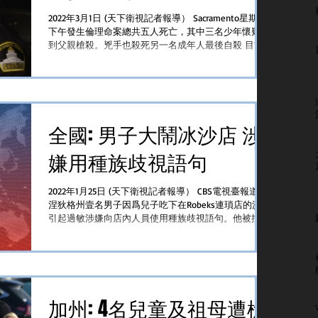
2022年3月1日 (天下衛視記者報導） Sacramento星期一
下午發生倫理命案總共五人死亡，其中三名少年懷疑遭
到父親槍殺。兇手也殺死另一名成年人最後自殺 目前
未知成年死者是否也屬於兇手家庭成員 慘劇在星期一
下午五點左右發生地點是Arden...
全國: 男子大鬧冰沙店 涉
嫌用種族歧視語句
2022年1月25日 (天下衛視記者報導） CBS電視臺報道康
涅狄格州壹名男子因爲兒子吃下在Robeks連瑣店的沙冰
引起過敏涉嫌向店內人員使用種族歧視語句。他被控多
項罪行並且被其僱主Merrill Lynch撤職 涉案男子James...
加州: 4名兒童及祖母遭槍