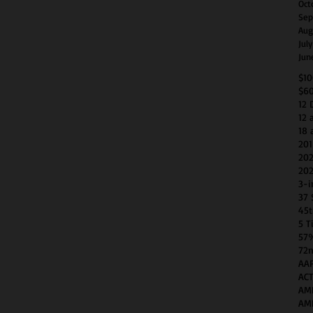
Oct
Sep
Aug
Jul
Jun
$1
$6
12 
12 
18 
201
202
202
3-i
37 
45t
5 T
57
72n
AAP
AC
AM
AM