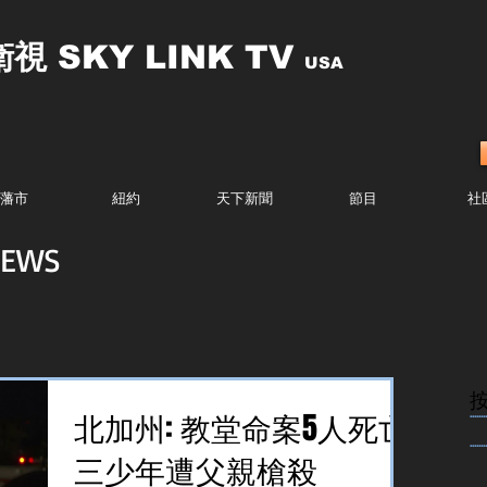
衛視
SKY LINK TV
USA
藩市
紐約
天下新聞
節目
社
EWS
........
北加州: 教堂命案5人死亡
........
三少年遭父親槍殺