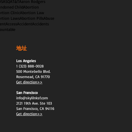
OS
ASQ
AT&T
Aaron Rodgers
ndoned Child
Abortion
rtion Clinic
Abortion Law
rtion Laws
Abortion Pills
Abuse
ent
Access
Accident
Accidents
ountable
地址
Los Angeles
1 (323) 888-0028
500 Montebello Blvd.
Rosemead, CA 91770
Get direction>>
San Francisco
info@skylilnksf.com
2121 19th Ave. Ste 103
San Francisco, CA 94116
Get direction>>