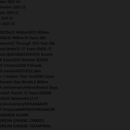
ober 2025
(4)
4 posts
tember 2025
(3)
3 posts
ust 2025
(1)
1 post
y 2025
(1)
1 post
e 2025
(2)
2 posts
0000
$432 Million
$522 Million
00
$632 Million
10 Years Old
Donuts
12 Through 15
12 Year Old
and Under
12-17 Years Old
16-17
and Up
1K
2000
2019
2019 Accent
9 Kona
2019 Veloster N
2020
0 Citizens
2020 Palisade
0 census
2022
2022 plan
n-1 Instant Thai Tea
3000 Cases
Stores
4 Day Work
4.5 Billion
h anniversary
49ers
49ners
5 Days
imes
5 Years
5-12 Years Old
50K
%
5G
5G Network
6.2
7/11
d Anniversary
98%
AAA
AAPI
I Projects
AARP
AB1519
ACA
ACSM
T
ADA
ADA Act
AMC
ERICAN GINSENG CANDIES
ERICAN GINSENG TEAS
APPEAL