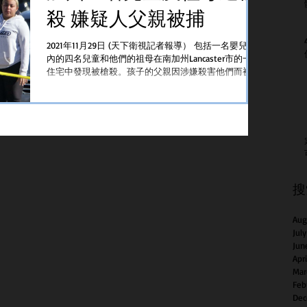
殺 嫌疑人父親被捕
2021年11月29日 (天下衛視記者報導） 包括一名嬰兒在
內的四名兒童和他們的祖母在南加州Lancaster市的一所
住宅中發現被槍殺。孩子的父親因涉嫌殺害他們而被捕
縣警副隊長Brandon Dean向美聯社透露。星期日晚...
搜
Aug
Jul
Jun
Apr
Mar
Feb
Dec