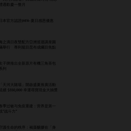
禮遇歡慶一整月
日本官方認證JHFA-夏日感恩優惠
海之滴日夜雙配方亞洲巡迴講座圓
滿舉行 專利籠目昆布成矚目焦點
太子牌推出全新原片有機三角茶包
系列
「天河大賭場」開啟盛夏推廣活動
延續 $550,000 幸運尋寶現金大抽獎
春季过敏与免疫重建：营养是第一
线“战斗力”
守護生命的秩序：褐藻醣膠在「身