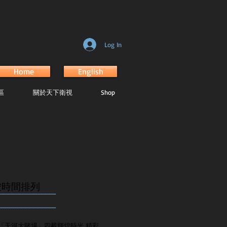
Log In
Home
English
區
關於天下衛視
Shop
按時間排列
.......................................................
.......................................................
「天河大賭場」四載輝煌時光 精彩