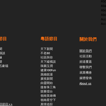
AS
Aba
Abo
Abo
Acc
Acc
節目
粵語節目
關於我們
聞
天下新聞
關於我們
橫談
不老80
社區活動
緣
社區與你
聲
天下縱橫談
頻道覆蓋
石劇場
​珠圓玉潤
聯繫我們
​健康100Fun
就業機會
蒸緻靚湯
媒體發佈
​廣視新聞
由靈開始
About us
搵食珠三角
競賽擂台
嶺南英雄傳
嶺南星空下
語節目>>
真情追踪