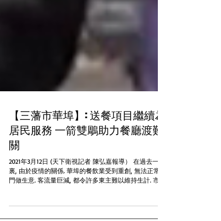
【三藩市華埠】: 送餐項目繼續為
居民服務 一箭雙鵰助力餐廳渡難
關
2021年3月12日 (天下衛視記者 陳弘嘉報導） 在過去一年
裏, 由於疫情的關係. 華埠的餐飲業受到重創, 無法正常開
門做生意. 客流量巨減, 都令許多東主難以維持生計. 市參
事佩斯金為幫助華埠小商業. 就和送餐項目非牟利組織
SF New Deal繼續合作. 我們記得...