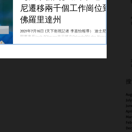
尼遷移兩千個工作崗位到
佛羅里達州
2021年7月16日 (天下衛視記者 李嘉怡報導） 迪士尼樂
園董事長Josh D’Amaro表示將在Orlando的Lake Nona社
區建立一個全新的樂園。迪士尼公司擁有超過6萬名演
員工程師和員工。董事長表示長期以來 佛羅里達中部
一直是他們好多業務和團隊的所在地包括Wal...
搜
Aug
Jul
Jun
Apr
Mar
Feb
Dec