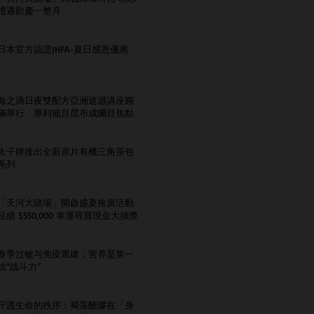
禮遇歡慶一整月
日本官方認證JHFA-夏日感恩優惠
海之滴日夜雙配方亞洲巡迴講座圓
滿舉行 專利籠目昆布成矚目焦點
太子牌推出全新原片有機三角茶包
系列
「天河大賭場」開啟盛夏推廣活動
延續 $550,000 幸運尋寶現金大抽獎
春季过敏与免疫重建：营养是第一
线“战斗力”
守護生命的秩序：褐藻醣膠在「身