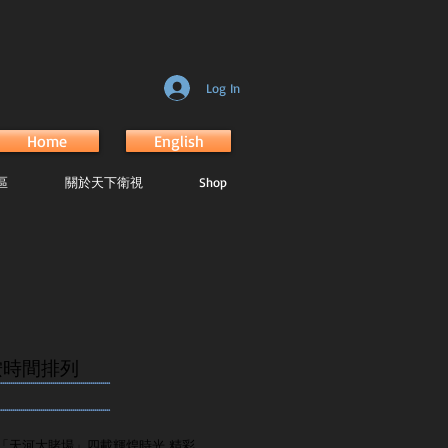
Log In
Home
English
區
關於天下衛視
Shop
按時間排列
.......................................................
.......................................................
「天河大賭場」四載輝煌時光 精彩