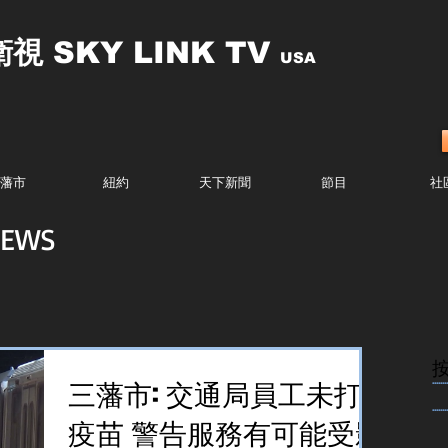
衛視
SKY LINK TV
USA
藩市
紐約
天下新聞
節目
社
EWS
........
三藩市: 交通局員工未打
........
疫苗 警告服務有可能受影