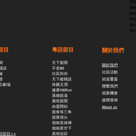
AS
Aba
Abo
Abo
Acc
Acc
節目
粵語節目
關於我們
聞
天下新聞
關於我們
橫談
不老80
社區活動
緣
社區與你
聲
天下縱橫談
頻道覆蓋
石劇場
​珠圓玉潤
聯繫我們
​健康100Fun
就業機會
蒸緻靚湯
媒體發佈
​廣視新聞
由靈開始
About us
搵食珠三角
競賽擂台
嶺南英雄傳
嶺南星空下
語節目>>
真情追踪