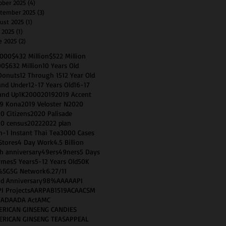
ober 2025
(4)
4 posts
tember 2025
(3)
3 posts
ust 2025
(1)
1 post
y 2025
(1)
1 post
e 2025
(2)
2 posts
0000
$432 Million
$522 Million
00
$632 Million
10 Years Old
Donuts
12 Through 15
12 Year Old
and Under
12-17 Years Old
16-17
and Up
1K
2000
2019
2019 Accent
9 Kona
2019 Veloster N
2020
0 Citizens
2020 Palisade
0 census
2022
2022 plan
n-1 Instant Thai Tea
3000 Cases
Stores
4 Day Work
4.5 Billion
h anniversary
49ers
49ners
5 Days
imes
5 Years
5-12 Years Old
50K
%
5G
5G Network
6.2
7/11
d Anniversary
98%
AAA
AAPI
I Projects
AARP
AB1519
ACA
ACSM
T
ADA
ADA Act
AMC
ERICAN GINSENG CANDIES
ERICAN GINSENG TEAS
APPEAL