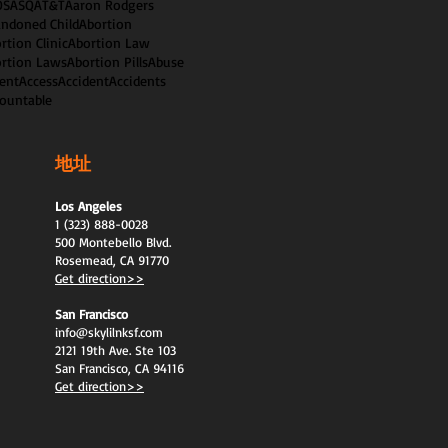
OS
ASQ
AT&T
Aaron Rodgers
ndoned Child
Abortion
rtion Clinic
Abortion Law
rtion Laws
Abortion Pills
Abuse
ent
Access
Accident
Accidents
ountable
地址
Los Angeles
1 (323) 888-0028
500 Montebello Blvd.
Rosemead, CA 91770
Get direction>>
San Francisco
info@skylilnksf.com
2121 19th Ave. Ste 103
San Francisco, CA 94116
Get direction>>