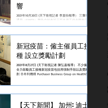
響
2021年10月20日 (天下衛視記者 李嘉怡報導） 三藩市交
通局（SFMTA）警告由於有近三百名員工仍未匯報已經
完整接種新冠肺炎疫苗因此下個月的公車和執行泊車條
例有可能受到影響 按照三藩市的疫苗政策要求所有交
通局的僱員要在11月1日之前完整接種疫苗，但到星期一
為止有275...
新冠疫苗：僱主催員工接
種 設立獎勵計劃
2021年8月27日 (天下衛視記者 陳弘嘉報導） 不少僱主
全力鼓勵員工接種新冠疫苗包括用强制手段以及獎勵計
劃 非牟利機構 Purchaser Business Group on Health行政
總裁 Elizabeth Mitchell...
【天下新聞】 加州: 迪士