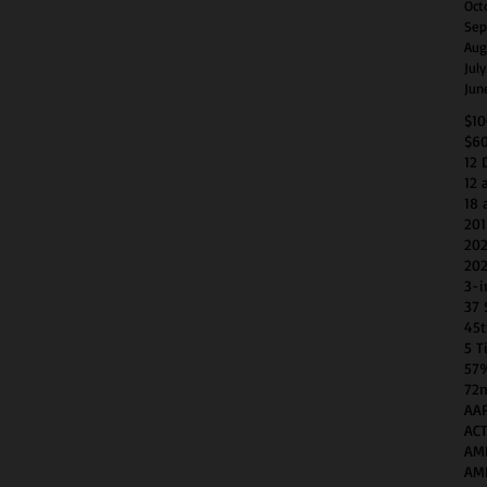
Oct
Sep
Aug
Jul
Jun
$1
$6
12 
12 
18 
201
202
202
3-i
37 
45t
5 T
57
72n
AAP
AC
AM
AM