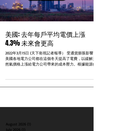
美國: 去年每戶平均電價上漲
4.3% 未來會更高
2022年3月15日 (天下衛視記者報導） 受通貨膨脹影響，
美國各地電力公司都在這個冬天提高了電費，以緩解天
然氣價格上漲給電力公司帶來的成本壓力。根據能源信
息署的數據，去年住宅用戶的平均零售電價漲價4.3%，
達到每度電13.72美分，這是自2008年以來的最大年度漲
幅。行業...
August 2026
(1)
1 post
July 2026
(1)
1 post