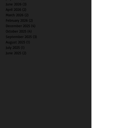
June 2026
(3)
3 posts
April 2026
(2)
2 posts
March 2026
(2)
2 posts
February 2026
(2)
2 posts
December 2025
(4)
4 posts
October 2025
(4)
4 posts
September 2025
(3)
3 posts
August 2025
(1)
1 post
July 2025
(1)
1 post
June 2025
(2)
2 posts