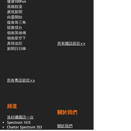
​健康100Fun
蒸緻靚湯
​廣視新聞
由靈開始
搵食珠三角
競賽擂台
嶺南英雄傳
嶺南星空下
真情追踪
所有國語節目>>
新聞日日睇
所有粵語節目>>
頻道
關於我們
洛杉磯國語一台
Spectrum 1415
關於我們
Charter Spectrum 353