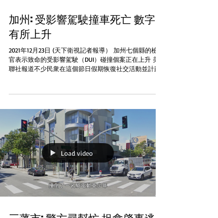
加州: 受影響駕駛撞車死亡 數字
有所上升
2021年12月23日 (天下衛視記者報導） 加州七個縣的檢控
官表示致命的受影響駕駛（DUI）碰撞個案正在上升 美
聯社報道不少民衆在這個節日假期恢復社交活動並計劃
新年外出慶祝。檢控官員稱在受影響下駕駛導致有人死
亡的數字增加，官員大部份歸咎新冠疫情導致。一名檢
控官更覺得在疫情...
Load video