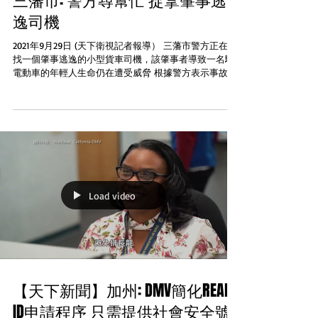
三藩市: 警方尋幫忙 捉拿肇事逃
逸司機
2021年9月29日 (天下衛視記者報導） 三藩市警方正在尋
找一個肇事逃逸的小型貨車司機，該肇事者導致一名騎
電動車的年輕人生命仍在遭受威脅 根據警方表示事故具
體發生在週一下午2點40分左右在Gough街夾Hayes街一
輛小型貨車在紅燈時候闖過向西方式行駛撞倒了一名騎
電動車少...
Load video
【天下新聞】加州: DMV簡化REAL
ID申請程序 只需提供社會安全號