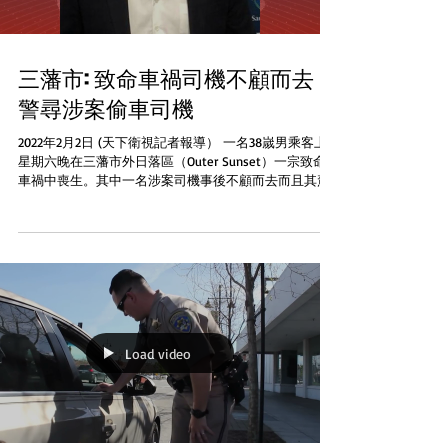
三藩市: 致命車禍司機不顧而去
警尋涉案偷車司機
2022年2月2日 (天下衛視記者報導） 一名38嵗男乘客上
星期六晚在三藩市外日落區（Outer Sunset）一宗致命
車禍中喪生。其中一名涉案司機事後不顧而去而且其駕
駛的汽車也是一輛偷來的車輛。警方目前正尋找這名司
機的下落 ABC電視台消息報道死者Barry...
Load video