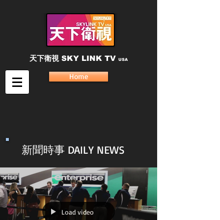
天下衛視
SKY LINK TV
USA
Home
新聞時事 DAILY NEWS
Load video