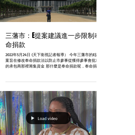
三藩市：E提案建議進一步限制奉
命捐款
2022年5月24日 (天下衛視記者報導） 今年三藩市的E提
案旨在修改奉命捐款法以防止市參事從獲得參事會批准
的承包商那裡籌集資金 那什麼是奉命捐款呢，奉命捐款
是指公職人員為政府機構或私人組織的利益而募集捐款
2020年市主計官編撰了一份關於三藩市付費政治的公共
廉政審查報告 ...
Load video