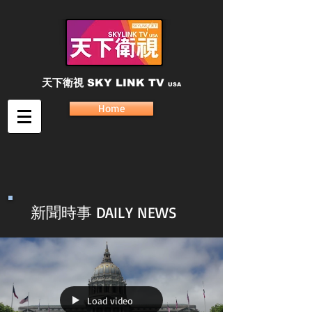
天下衛視
SKY LINK TV
USA
Home
新聞時事 DAILY NEWS
Load video