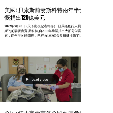
美國: 貝索斯前妻斯科特兩年半慷
慨捐出120億美元
2022年3月28日 (天下衛視記者報導） 亞馬遜創始人貝索
斯的前妻麥肯齊·斯科特,自2019年承諾捐出大部分財富以
來，兩年半的時間裡，已經向1257個公益組織捐贈了120
億美元。斯科特是小說家和慈善家,2019年協議離婚時分
得巨款，現有資產總額估計為489億美元。斯科特的...
Load video