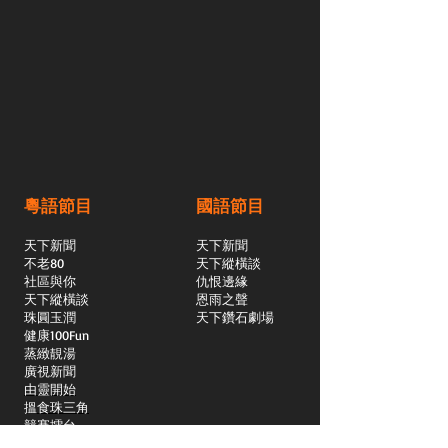
粵語節目
國語節目
天下新聞
天下新聞
不老80
天下縱橫談
社區與你
​仇恨邊緣
天下縱橫談
恩雨之聲
​珠圓玉潤
天下鑽石劇場
​健康100Fun
蒸緻靚湯
​廣視新聞
由靈開始
搵食珠三角
競賽擂台
嶺南英雄傳