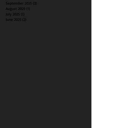
September 2025
(3)
3 posts
August 2025
(1)
1 post
July 2025
(1)
1 post
June 2025
(2)
2 posts