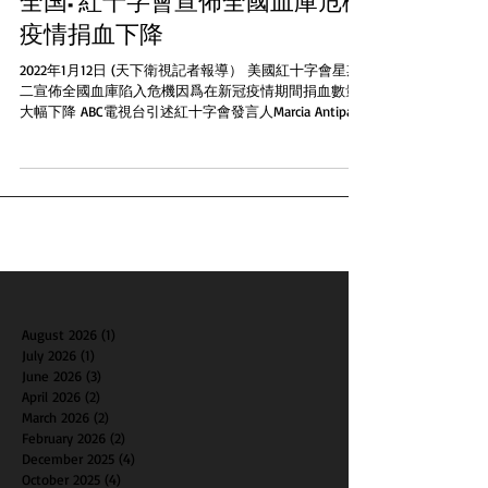
全国: 紅十字會宣佈全國血庫危機
疫情捐血下降
2022年1月12日 (天下衛視記者報導） 美國紅十字會星期
二宣佈全國血庫陷入危機因爲在新冠疫情期間捐血數量
大幅下降 ABC電視台引述紅十字會發言人Marcia Antipa表
示 血液供應短缺 有時甚至迫使醫生做出困難決定選擇哪
个病人優先得到輸血 Antipa指出由疫情開始...
August 2026
(1)
1 post
July 2026
(1)
1 post
June 2026
(3)
3 posts
April 2026
(2)
2 posts
March 2026
(2)
2 posts
February 2026
(2)
2 posts
December 2025
(4)
4 posts
October 2025
(4)
4 posts