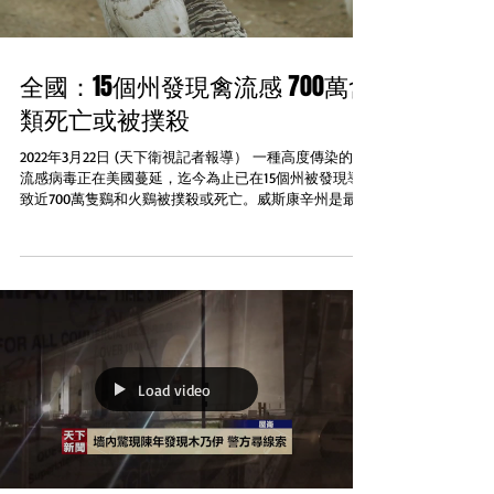
全國：15個州發現禽流感 700萬禽
類死亡或被撲殺
2022年3月22日 (天下衛視記者報導） 一種高度傳染的禽
流感病毒正在美國蔓延，迄今為止已在15個州被發現導
致近700萬隻鷄和火鷄被撲殺或死亡。威斯康辛州是最新
發現禽流感的州，根據網站Inside Edition報導是在商業
飼養的鷄群發現...
Load video