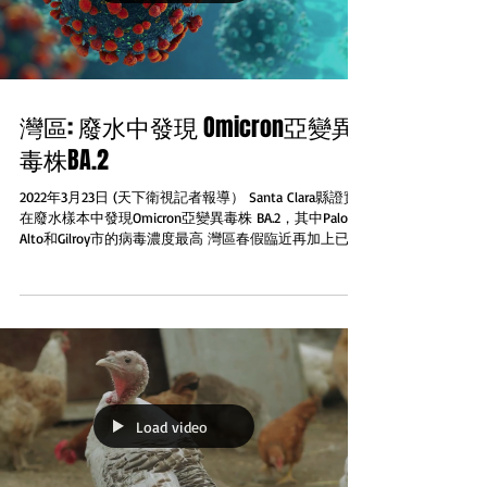
灣區: 廢水中發現 Omicron亞變異
毒株BA.2
2022年3月23日 (天下衛視記者報導） Santa Clara縣證實
在廢水樣本中發現Omicron亞變異毒株 BA.2，其中Palo
Alto和Gilroy市的病毒濃度最高 灣區春假臨近再加上已經
實施兩年的口罩令剛剛取消人們將再次組織聚會而且通
常都是在室內進行。這正是衛...
Load video