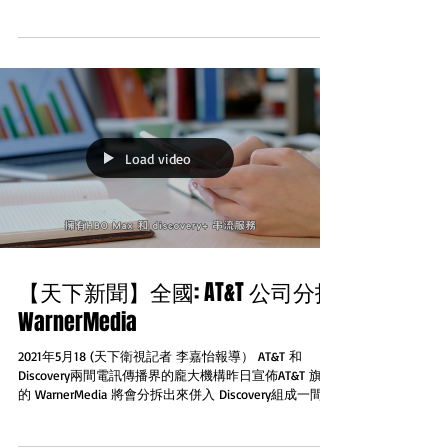
謀殺的Gabby Petito的未婚夫。這一發現可能會停止對
Brian的搜尋，目前執法部門正在對這...
Load video
【天下新聞】全國: AT&T 公司分拆
WarnerMedia
2021年5月18 (天下衛視記者 李嘉怡報導） AT&T 和
Discovery兩間電訊傳播界的龐大機構昨日宣佈AT&T 旗下
的 WarnerMedia 將會分拆出來併入 Discovery組成一間新
的獨立媒體公司. 計劃如果得到監管機構批准將會結合兩
個媒體的内容寶藏擁有...