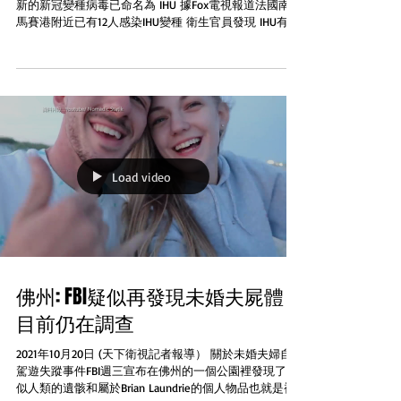
新的新冠變種病毒已命名為 IHU 據Fox電視報道法國南部
馬賽港附近已有12人感染IHU變種 衛生官員發現 IHU有46
個突變比在omicron中發現的突變還要多。據悉這些病例
與前往非洲國家喀麥隆（Cameroon）...
Load video
佛州: FBI疑似再發現未婚夫屍體
目前仍在調查
2021年10月20日 (天下衛視記者報導） 關於未婚夫婦自
駕遊失蹤事件FBI週三宣布在佛州的一個公園裡發現了疑
似人類的遺骸和屬於Brian Laundrie的個人物品也就是被