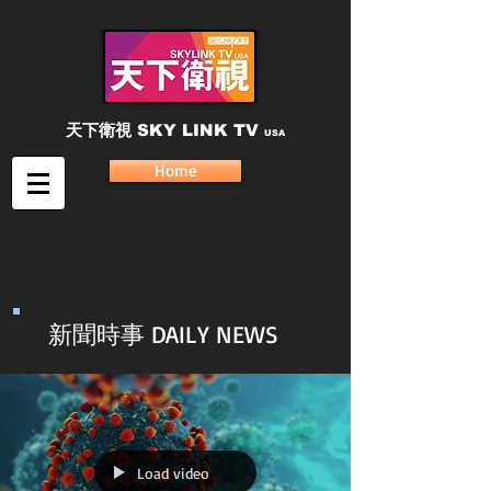
天下衛視
SKY LINK TV
USA
Home
新聞時事 DAILY NEWS
Load video