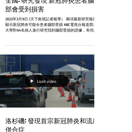
全國: 研究發現 新冠肺炎患者腦
部會受到損害
2022年3月9日 (天下衛視記者報導） 兩項最新研究報告
顯示新冠肺炎可能令患者腦部受損 ABC電視台報道西北
大學對64名病人進行研究找到腦部受損的證據，有些患
者曾經住院，有些則後來出現長期症狀 三藩市加大神經
學教授Katerina...
Load video
洛杉磯: 發現首宗新冠肺炎和流感
併合症