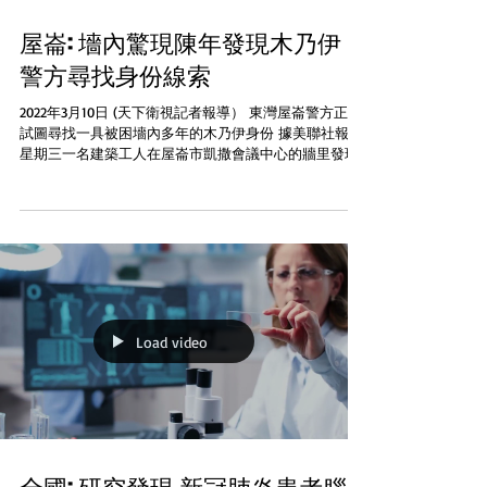
屋崙: 墻內驚現陳年發現木乃伊
警方尋找身份線索
2022年3月10日 (天下衛視記者報導） 東灣屋崙警方正在
試圖尋找一具被困墻內多年的木乃伊身份 據美聯社報導
星期三一名建築工人在屋崙市凱撒會議中心的牆里發現
了一具已經部分腐爛的屍體 Alameda縣警長公室表示他
們認為此人的遺體被困在牆里多年已經形成木乃伊。據
ABC電視台...
Load video