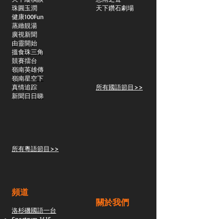
​珠圓玉潤
天下鑽石劇場
​健康100Fun
蒸緻靚湯
​廣視新聞
由靈開始
搵食珠三角
競賽擂台
嶺南英雄傳
嶺南星空下
真情追踪
所有國語節目>>
新聞日日睇
所有粵語節目>>
頻道
關於我們
洛杉磯國語一台