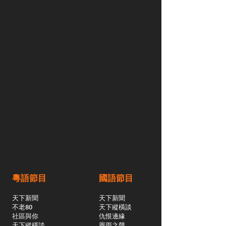
粵語節目
國語節目
天下新聞
天下新聞
不老80
天下縱橫談
社區與你
​仇恨邊緣
天下縱橫談
恩雨之聲