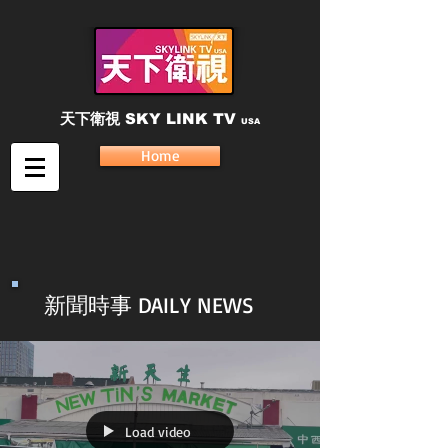
天下衛視
SKY LINK TV
USA
Home
新聞時事 DAILY NEWS
Load video