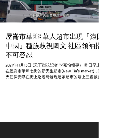
屋崙市華埠: 華人超市出現「滾回
中國」種族歧視圖文 社區領袖指
不可容忍
2021年11月15日 (天下衛視記者 李嘉怡報導） 昨日早上
在屋崙市華埠七街的新天生超市(New Tin's market)，藍
天使保安隊在街上巡邏時發現這家超市的墻上三處被寫
上「滾回中國，黃皮膚笨蛋」「中國種族主義者」「混
蛋們」等帶有種族歧視、仇恨甚至侮辱性恐嚇的字句以...