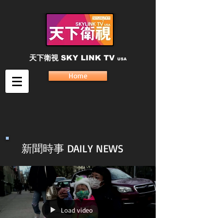
天下衛視
SKY LINK TV
USA
Home
新聞時事 DAILY NEWS
Load video