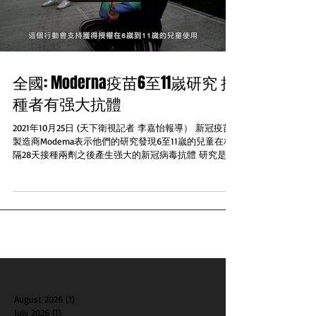
全國: Moderna疫苗6至11嵗研究 接
種者有强大抗體
2021年10月25日 (天下衛視記者 李嘉怡報導） 新冠疫苗
製造商Moderna表示他們的研究發現6至11嵗的兒童在相
隔28天接種兩劑之後產生强大的新冠病毒抗體 研究是夥
拍全國衛生研究所進行使用的劑量是50mg是成年人接種
Moderna劑量的一半，有超過4700名5到11...
August 2026
(1)
1 post
July 2026
(1)
1 post