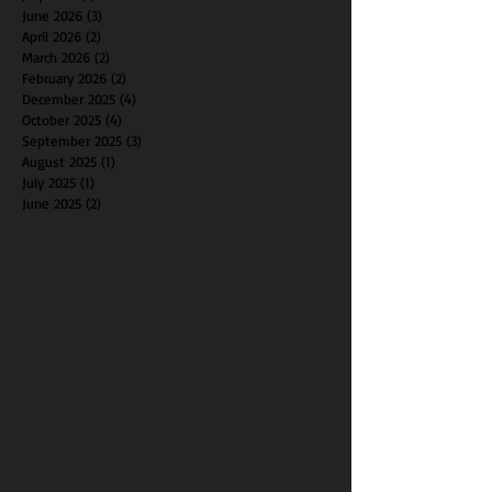
June 2026
(3)
3 posts
April 2026
(2)
2 posts
March 2026
(2)
2 posts
February 2026
(2)
2 posts
December 2025
(4)
4 posts
October 2025
(4)
4 posts
September 2025
(3)
3 posts
August 2025
(1)
1 post
July 2025
(1)
1 post
June 2025
(2)
2 posts