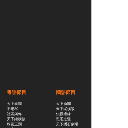
粵語節目
國語節目
天下新聞
天下新聞
不老80
天下縱橫談
社區與你
​仇恨邊緣
天下縱橫談
恩雨之聲
​珠圓玉潤
天下鑽石劇場