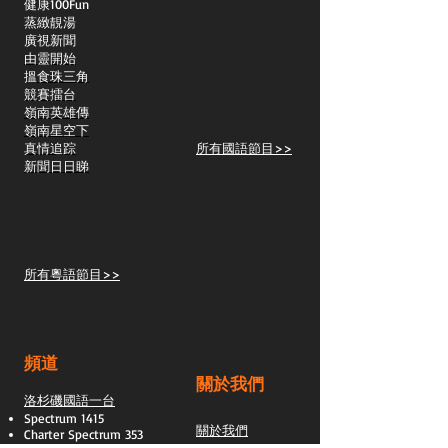
​健康100Fun
蒸緻靚湯
​廣視新聞
由靈開始
搵食珠三角
競賽擂台
嶺南英雄傳
嶺南星空下
真情追踪
所有國語節目>>
新聞日日睇
所有粵語節目>>
頻道
關於我們
洛杉磯國語一台
Spectrum 1415
關於我們
Charter Spectrum 353