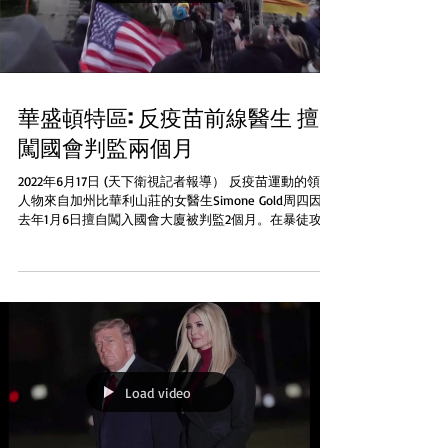
華盛頓特區: 反疫苗前線醫生 擅
闖國會判監兩個月
2022年6月17日 (天下衛視記者報導） 反疫苗運動的領軍
人物來自加州比華利山莊的女醫生Simone Gold周四因在
去年1月6日擅自闖入國會大廈被判監2個月。在暴徒攻擊
國會大廈期間Gold幾次向他們發表演講 根據美聯社的報
道在服滿60天的刑期後位於華盛頓特區的聯邦地方法...
Load video