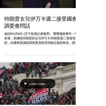
特朗普女兒伊万卡週二接受國會
調委會問話
2022年4月6日 (天下衛視記者報導） 襲擊國會事件一年
多後，前總統特朗普的女兒伊万卡.特朗普週二透過視
頻，向國會眾議院調查委員會澄清她父親的角色，調查
委員會主席湯普森表示，伊万卡.特朗普回答了問題，並
補充說，她是出於自由意志而來，具有很大價值。伊万
卡的先生庫什那3月最後...
Load video