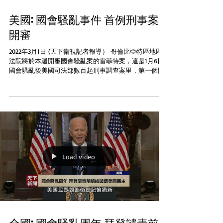
美國: 國會騷亂事件 首例刑事案
開審
2022年3月1日 (天下衛視記者報導） 哥倫比亞特區地區
法院將於本週開審國會騷亂案的雷菲特案，這是1月6日
國會騷亂後美國司法部數百起刑事調查案里，第一個開
庭審理的刑事案件。陪審團已在週一挑選完畢，最快週
二便可開庭。被告雷菲特是德州人，他會否入罪，將被
視為風向標，直接影響其...
Load video