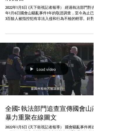
2022年1月5日 (天下衛視記者報導） 經過執法部門對去
年1月6日國會山騷亂事件1年的取證調查，至今為止已有
3百餘人被指控犯有非法入侵和行為不檢的輕罪。針對極
端右翼分子煽動襲擊暴動的審判將於下月開庭。目前尚
不知道前總統及其盟友是否被起訴。...
Load video
全國: 執法部門追查宣傳國會山莊
暴力重聚在線圖文
2022年1月5日 (天下衛視記者報導） 國會騷亂事件將近