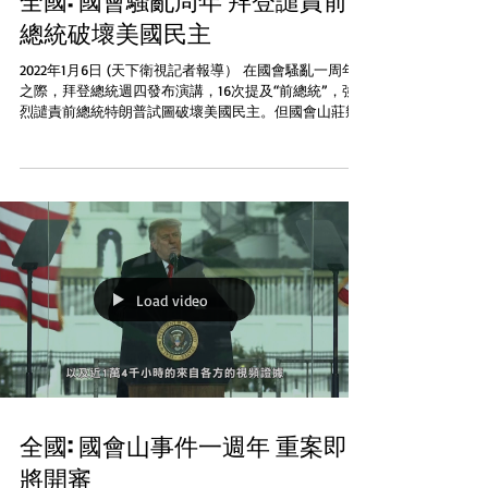
全國: 國會騷亂周年 拜登譴責前
總統破壞美國民主
2022年1月6日 (天下衛視記者報導） 在國會騷亂一周年
之際，拜登總統週四發布演講，16次提及“前總統”，強
烈譴責前總統特朗普試圖破壞美國民主。但國會山莊幾
乎所有共和黨人都缺席週年活動，有共和黨議員指責民
主黨利用這次事件作分裂國家的黨派政治武器。...
Load video
全國: 國會山事件一週年 重案即
將開審