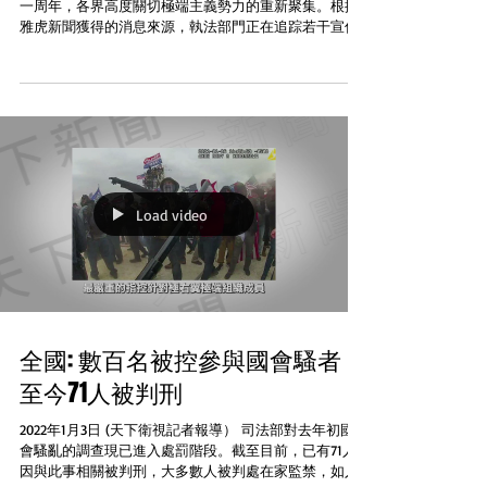
一周年，各界高度關切極端主義勢力的重新聚集。根據
雅虎新聞獲得的消息來源，執法部門正在追踪若干宣傳1
月6日國會山暴力重聚的在線圖文貼，以掌握即將到來的
國會大廈騷亂週年日相關的其他潛在威脅。...
Load video
全國: 數百名被控參與國會騷者
至今71人被判刑
2022年1月3日 (天下衛視記者報導） 司法部對去年初國
會騷亂的調查現已進入處罰階段。截至目前，已有71人
因與此事相關被判刑，大多數人被判處在家監禁，如入