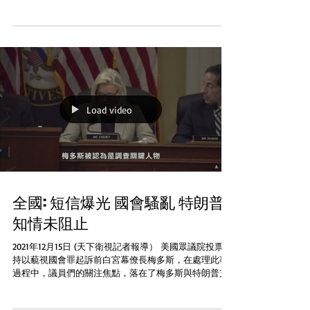
獄幾週至幾個月。不過，當時有襲警行為者，則被判3至
5年不等刑期。最嚴重的指控針對極右翼極端組織成員，
他們的案件還未開庭...
Load video
全國: 短信爆光 國會騷亂 特朗普
知情未阻止
2021年12月15日 (天下衛視記者報導） 美國眾議院投票支
持以藐視國會罪起訴前白宮幕僚長梅多斯，在處理此事
過程中，議員們的關注焦點，落在了梅多斯與特朗普支
持者在1月6日國會騷亂事件中的溝通短信上，這些短信
顯示，1月6日國會騷亂事件發生後，多方人士向梅多斯