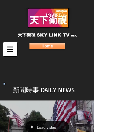
天下衛視
SKY LINK TV
USA
Home
新聞時事 DAILY NEWS
Load video