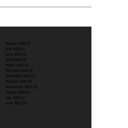
發出短信，請求梅...
August 2026
(1)
1 post
July 2026
(1)
1 post
June 2026
(3)
3 posts
April 2026
(2)
2 posts
March 2026
(2)
2 posts
February 2026
(2)
2 posts
December 2025
(4)
4 posts
October 2025
(4)
4 posts
September 2025
(3)
3 posts
August 2025
(1)
1 post
July 2025
(1)
1 post
June 2025
(2)
2 posts