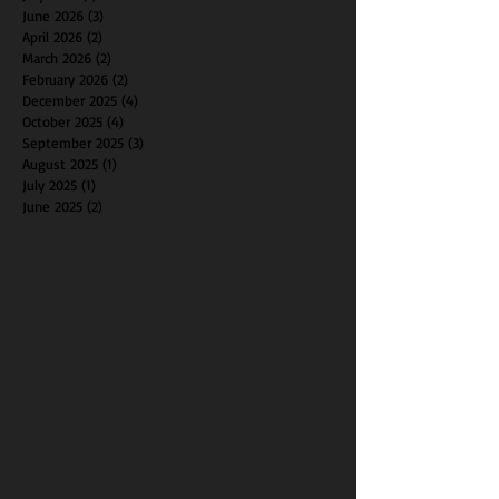
June 2026
(3)
3 posts
April 2026
(2)
2 posts
March 2026
(2)
2 posts
February 2026
(2)
2 posts
December 2025
(4)
4 posts
October 2025
(4)
4 posts
September 2025
(3)
3 posts
August 2025
(1)
1 post
July 2025
(1)
1 post
June 2025
(2)
2 posts