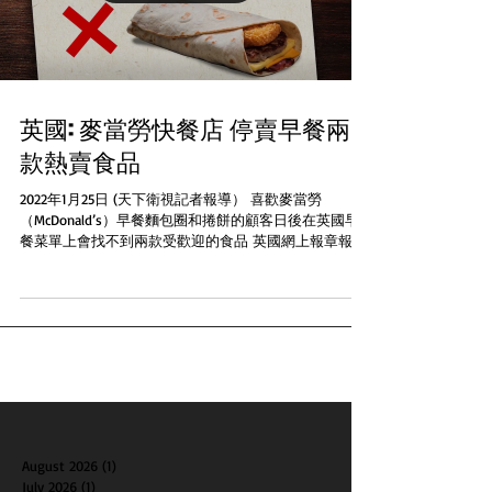
英國: 麥當勞快餐店 停賣早餐兩
款熱賣食品
2022年1月25日 (天下衛視記者報導） 喜歡麥當勞
（McDonald’s）早餐麵包圈和捲餅的顧客日後在英國早
餐菜單上會找不到兩款受歡迎的食品 英國網上報章報道
McDonald’s在星期一通過社交媒體Instagram表示不再提
供早餐的麪包圈（ bagel）和捲餅（...
August 2026
(1)
1 post
July 2026
(1)
1 post