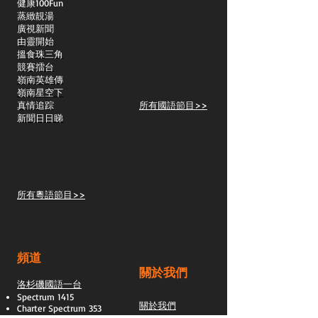
​健康100Fun
蒸緻靚湯
​廣視新聞
由靈開始
搵食珠三角
競賽擂台
嶺南英雄傳
嶺南星空下
真情追踪
所有國語節目>>
新聞日日睇
所有粵語節目>>
頻道
關於我們
洛杉磯國語一台
Spectrum 1415
關於我們
Charter Spectrum 353