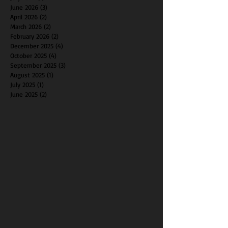
June 2026
(3)
3 posts
April 2026
(2)
2 posts
March 2026
(2)
2 posts
February 2026
(2)
2 posts
December 2025
(4)
4 posts
October 2025
(4)
4 posts
September 2025
(3)
3 posts
August 2025
(1)
1 post
July 2025
(1)
1 post
June 2025
(2)
2 posts