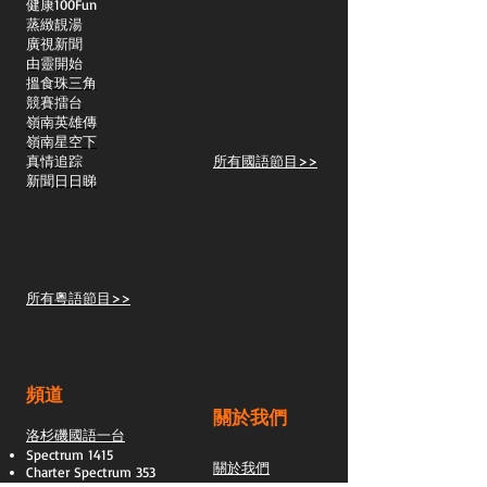
​健康100Fun
蒸緻靚湯
​廣視新聞
由靈開始
搵食珠三角
競賽擂台
嶺南英雄傳
嶺南星空下
真情追踪
所有國語節目>>
新聞日日睇
所有粵語節目>>
頻道
關於我們
洛杉磯國語一台
Spectrum 1415
關於我們
Charter Spectrum 353