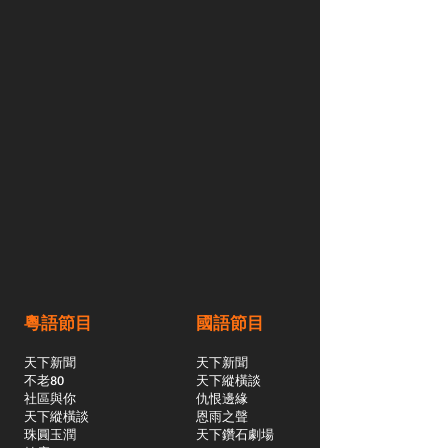
粵語節目
國語節目
天下新聞
天下新聞
不老80
天下縱橫談
社區與你
​仇恨邊緣
天下縱橫談
恩雨之聲
​珠圓玉潤
天下鑽石劇場