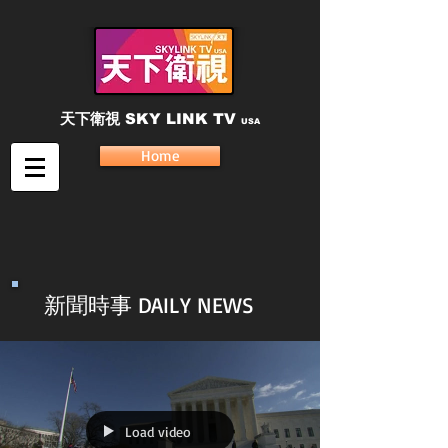
天下衛視
SKY LINK TV
USA
Home
新聞時事 DAILY NEWS
Load video