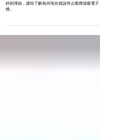
煙
保護自己免受新型冠狀病毒肺炎的侵害，這裡有三個很
好的理由，讓你了解為何現在就該停止吸煙或吸電子
煙。