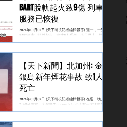
BART脫軌起火致9傷 列車
服務已恢復
2024年01月02日 (天下衛視記者編輯報導) 週一，一列
BART列車出軌並起火，導致9人受傷。今天早上，捷運
服務已在東灣恢復。此前官員表示，在經過緊急維修和
檢查之後，列車出軌的線路已經可以安全使用。 事故
發生於週一早上9點20分左右，一列東行的火車在Orinda
車站附近...
【天下新聞】北加州: 金
銀島新年煙花事故 致1人
死亡
2024年01月02日 (天下衛視記者編輯報導) 在週一晚上12
點40分左右，金銀島(Treasure Island)上有一名18歲的男
子，因煙花事故而死亡。 事發於Exposition Drive 1200
號路段，附近的一名居民表示，當時一群人正在放煙
花，其中一名男子被煙...