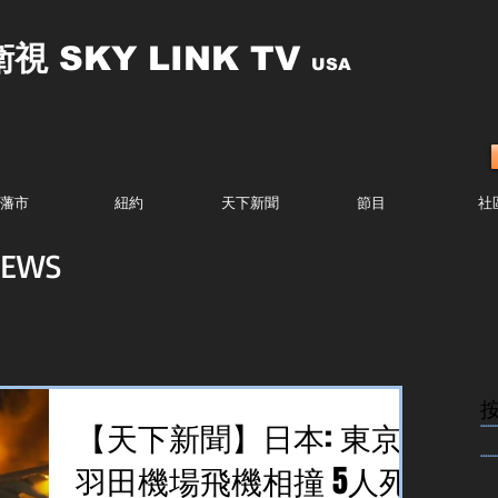
衛視
SKY LINK TV
USA
藩市
紐約
天下新聞
節目
社
EWS
........
【天下新聞】日本: 東京
........
羽田機場飛機相撞 5人死