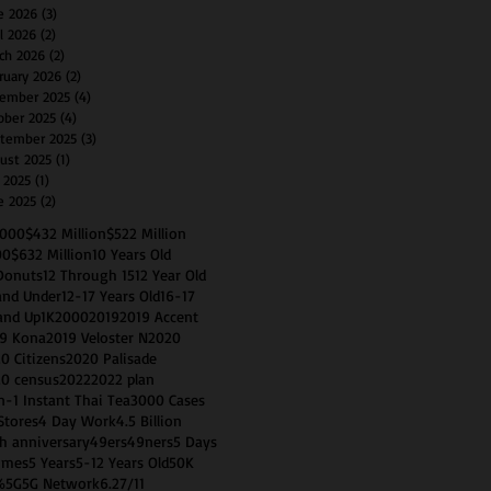
e 2026
(3)
3 posts
il 2026
(2)
2 posts
ch 2026
(2)
2 posts
ruary 2026
(2)
2 posts
ember 2025
(4)
4 posts
ober 2025
(4)
4 posts
tember 2025
(3)
3 posts
ust 2025
(1)
1 post
y 2025
(1)
1 post
e 2025
(2)
2 posts
0000
$432 Million
$522 Million
00
$632 Million
10 Years Old
Donuts
12 Through 15
12 Year Old
and Under
12-17 Years Old
16-17
and Up
1K
2000
2019
2019 Accent
9 Kona
2019 Veloster N
2020
0 Citizens
2020 Palisade
0 census
2022
2022 plan
n-1 Instant Thai Tea
3000 Cases
Stores
4 Day Work
4.5 Billion
h anniversary
49ers
49ners
5 Days
imes
5 Years
5-12 Years Old
50K
%
5G
5G Network
6.2
7/11