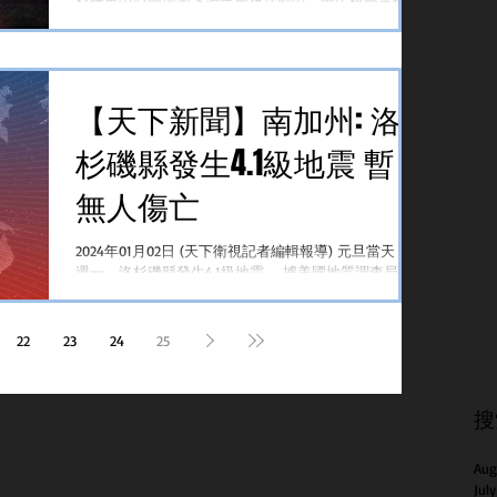
杉磯市中心一場地下跨年慶祝活動中，發生槍擊事件，
造成兩人死亡，八人受傷。 週一凌晨12:53，警方接到
報警稱發生槍擊事件。當警方趕到Porter Street夾Santa
Fe...
【天下新聞】南加州: 洛
杉磯縣發生4.1級地震 暫
無人傷亡
2024年01月02日 (天下衛視記者編輯報導) 元旦當天，即
週一，洛杉磯縣發生4.1級地震。 據美國地質調查局消
息，此次地震發生在上午8:27左右，地點位於Rancho
Palos Verdes以南約12英里的海域，震源深度超過7英
里。全洛杉磯縣均受到影響，包括Santa...
22
23
24
25
搜
Aug
Jul