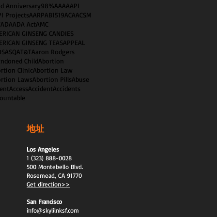
d Anniversary
98%
AAA
AAPI
I Projects
AARP
AB1519
ACA
ACSM
T
ADA
ADA Act
AMC
ERICAN GINSENG CANDIES
ERICAN GINSENG TEAS
APPEAL
OS
ASQ
AT&T
Aaron Rodgers
ndoned Child
Abortion
rtion Clinic
Abortion Law
rtion Laws
Abortion Pills
Abuse
ent
Access
Accident
Accidents
ountable
地址
Los Angeles
1 (323) 888-0028
500 Montebello Blvd.
Rosemead, CA 91770
Get direction>>
San Francisco
info@skylilnksf.com