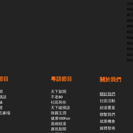
72n
AAP
AC
AM
AM
AS
Aba
Abo
Abo
Acc
Acc
節目
粵語節目
關於我們
聞
天下新聞
關於我們
橫談
不老80
社區活動
緣
社區與你
聲
天下縱橫談
頻道覆蓋
石劇場
​珠圓玉潤
聯繫我們
​健康100Fun
就業機會
蒸緻靚湯
媒體發佈
​廣視新聞