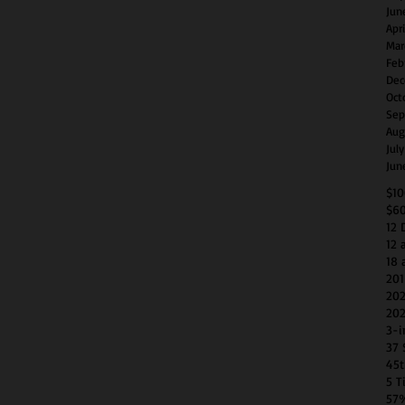
Jun
Apr
Mar
Feb
Dec
Oct
Sep
Aug
Jul
Jun
$1
$6
12 
12 
18 
201
202
202
3-i
37 
45t
5 T
57