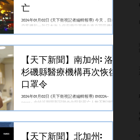
亡
2024年01月02日 (天下衛視記者編輯報導) 今天，日本航
空客機和一架日本海上保安廳定翼機在東京羽田機場跑
道上相撞並起火，造成五人死亡，接近400人需要緊急
逃生。 週二當地區時間下午5點50分左右，日本航空
JAL-516航班從北海道千歲機場起飛，於羽田機場著陸時
撞上了海...
【天下新聞】南加州: 洛
杉磯縣醫療機構再次恢復
口罩令
2024年01月02日 (天下衛視記者編輯報導) 010224-
news- 由於近期因新冠肺炎住院和死亡人數不斷增加，
洛杉磯縣所有醫療機構都恢復了醫護人員和訪客必須佩
戴口罩的規定。 根據疾病控制與預防中心(CDC)的定
義，洛杉磯縣因新冠肺炎而住院的人數已達到了中等水
平，即一...
【天下新聞】北加州: