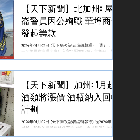
【天下新聞】北加州: 屋
崙警員因公殉職 華埠商會
發起籌款
2024年01月02日 (天下衛視記者編輯報導) 上週五，屋崙
一名警員在處理大麻店入室盜竊案時被歹徒槍殺。警方
在今天中午表示，調查取得了重大進展，已經數名疑犯
被捕。 因公殉職的越南華裔警員Tuan Le於2014年加入
屋崙警察局，生前與華人社區互動緊密。屋崙華埠商會
基金會在...
【天下新聞】加州: 1月起
酒類將漲價 酒瓶納入回收
計劃
2024年01月02日 (天下衛視記者編輯報導) 從2024年1月1
日起，加州的酒類價格會有所上漲，原因是酒瓶會被納
入加州CRV稅的繳納範圍，消費者需要支付更高的費
用。 今年起，加州擴大了飲料容器回收計劃，居民可