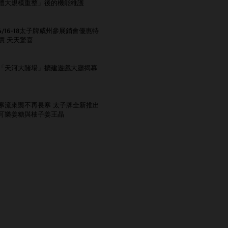
體大規模重整」後的機能維護
4/16-18太子牌威州參展銷會優惠特
價 天天驚喜
「天河大賭場」擴建遊戲大廳揭幕
寒流來襲不再畏寒 太子牌全新推出
可樂姜糖與柚子姜王晶