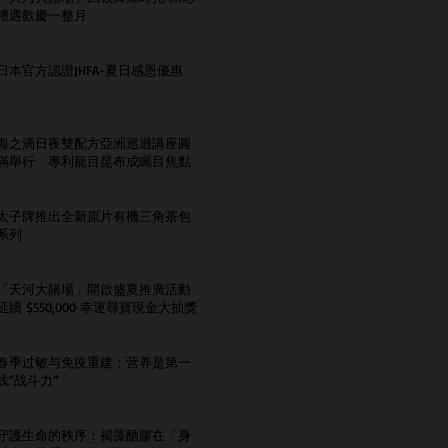
禮遇歡慶一整月
日本官方認證JHFA-夏日感恩優惠
海之滴日夜雙配方亞洲巡迴講座圓
滿舉行 專利籠目昆布成矚目焦點
太子牌推出全新原片有機三角茶包
系列
「天河大賭場」開啟盛夏推廣活動
延續 $550,000 幸運尋寶現金大抽獎
春季过敏与免疫重建：营养是第一
线“战斗力”
守護生命的秩序：褐藻醣膠在「身