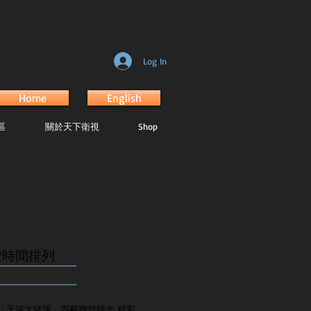
Log In
Home
English
區
關於天下衛視
Shop
按時間排列
.......................................................
.......................................................
「天河大賭場」四載輝煌時光 精彩