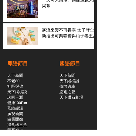
揭幕
寒流來襲不再畏寒 太子牌全
新推出可樂姜糖與柚子姜王晶
粵語節目
國語節目
天下新聞
天下新聞
不老80
天下縱橫談
社區與你
​仇恨邊緣
天下縱橫談
恩雨之聲
​珠圓玉潤
天下鑽石劇場
​健康100Fun
蒸緻靚湯
​廣視新聞
由靈開始
搵食珠三角
競賽擂台
嶺南英雄傳