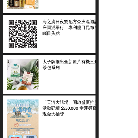
海之滴日夜雙配方亞洲巡迴講
座圓滿舉行 專利籠目昆布成
矚目焦點
太子牌推出全新原片有機三角
茶包系列
「天河大賭場」開啟盛夏推廣
活動延續 $550,000 幸運尋寶
現金大抽獎