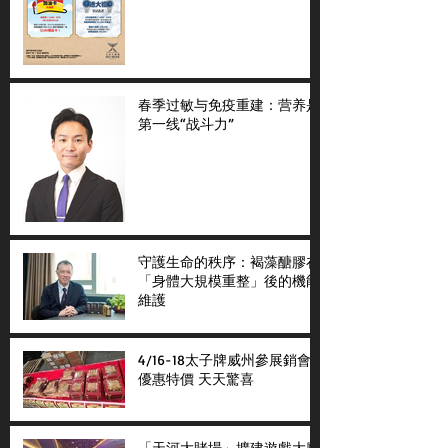
春季过敏与免疫重建：营养是
第一线“战斗力”
守護生命的秩序：褐藻醣膠在
「身體大規模重整」後的機能
維護
4/16-18太子牌威州參展銷會
優惠特價 天天驚喜
「天河大賭場」擴建遊戲大廳