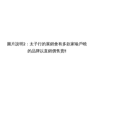
圖片說明2：太子行的展銷會有多款家喻戶曉
的品牌以直銷價售賣!!