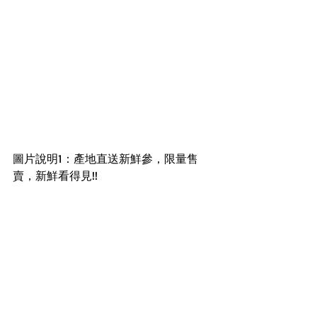
圖片說明1：產地直送新鮮參，限量售
賣，新鮮看得見!!