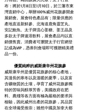
布：將於1月8日至1月10日，於三藩市東
灣直銷中心，舉辦100%威州花旗參開倉
展銷會。展會特色產品有；限量供應的
產地直送新鮮參、北海道鹿角靈芝丸、
安記鮑魚、太子牌流心姜糖、姜王晶及
多款太子牌速溶飲料，展會產品均以直
銷價售賣。消費者可瀏覽太子行官網登
記成為VIP，憑券到會場即可獲贈精美禮
品一份。
優質純粹的威斯康辛州花旗參
威斯康辛州是優質花旗參的核心產地，
其漫長的寒冬以及溫暖的夏季，以及富
含礦物質的土壤，孕育了威州花旗參獨
特的苦味與醇厚芳香，美國政府在肥
料、農殘等各方面有極為嚴格的要求與
檢驗，因此威州出產的花旗參，其品質
在全球備受推崇；雖然中國及加拿大都