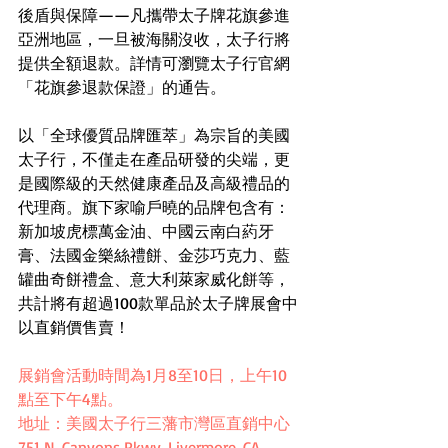
後盾與保障——凡攜帶太子牌花旗參進
亞洲地區，一旦被海關沒收，太子行將
提供全額退款。詳情可瀏覽太子行官網
「花旗參退款保證」的通告。
以「全球優質品牌匯萃」為宗旨的美國
太子行，不僅走在產品研發的尖端，更
是國際級的天然健康產品及高級禮品的
代理商。旗下家喻戶曉的品牌包含有：
新加坡虎標萬金油、中國云南白葯牙
膏、法國金樂絲禮餅、金莎巧克力、藍
罐曲奇餅禮盒、意大利萊家威化餅等，
共計將有超過100款單品於太子牌展會中
以直銷價售賣！
展銷會活動時間為1月8至10日，上午10
點至下午4點。
地址：美國太子行三藩市灣區直銷中心 
751 N. Canyons Pkwy, Livermore, CA 