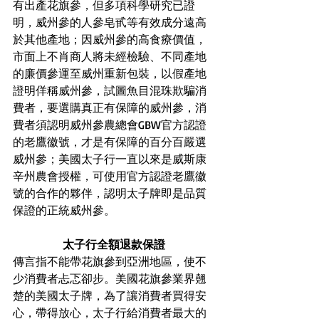
有出產花旗參，但多項科學研究已證
明，威州參的人參皂甙等有效成分遠高
於其他產地；因威州參的高食療價值，
市面上不肖商人將未經檢驗、不同產地
的廉價參運至威州重新包裝，以假產地
證明佯稱威州參，試圖魚目混珠欺騙消
費者，要選購真正有保障的威州參，消
費者須認明威州參農總會GBW官方認證
的老鷹徽號，才是有保障的百分百嚴選
威州參；美國太子行一直以來是威斯康
辛州農會授權，可使用官方認證老鷹徽
號的合作的夥伴，認明太子牌即是品質
保證的正統威州參。
太子行全額退款保證
傳言指不能帶花旗參到亞洲地區，使不
少消費者忐忑卻步。美國花旗參業界翹
楚的美國太子牌，為了讓消費者買得安
心，帶得放心，太子行給消費者最大的