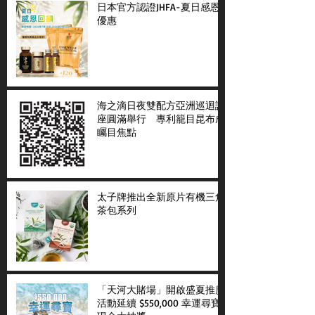
日本官方認證JHFA-夏日感恩
優惠
海之滴日夜雙配方亞洲巡迴講
座圓滿舉行 專利籠目昆布成
矚目焦點
太子牌推出全新原片有機三角
茶包系列
「天河大賭場」開啟盛夏推廣
活動延續 $550,000 幸運尋寶