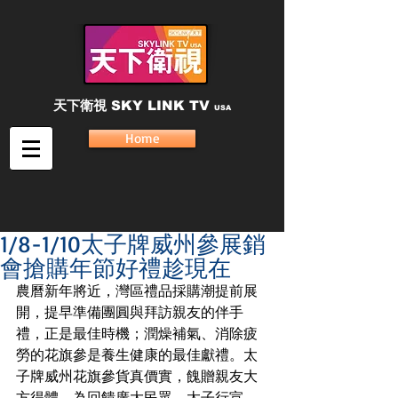
天下衛視
SKY LINK TV
USA
Home
1/8-1/10太子牌威州參展銷
會搶購年節好禮趁現在
農曆新年將近，灣區禮品採購潮提前展
開，提早準備團圓與拜訪親友的伴手
禮，正是最佳時機；潤燥補氣、消除疲
勞的花旗參是養生健康的最佳獻禮。太
子牌威州花旗參貨真價實，餽贈親友大
方得體。為回饋廣大民眾，太子行宣