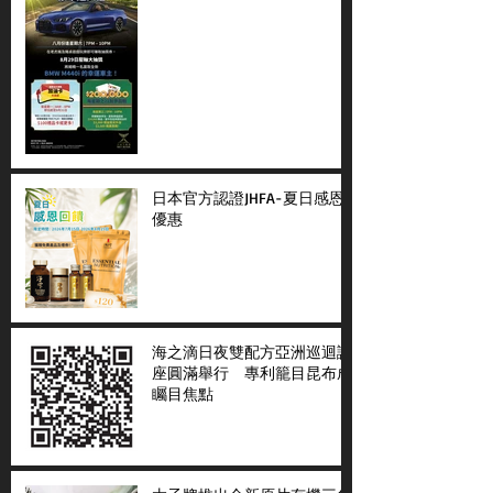
日本官方認證JHFA-夏日感恩
優惠
海之滴日夜雙配方亞洲巡迴講
座圓滿舉行 專利籠目昆布成
矚目焦點