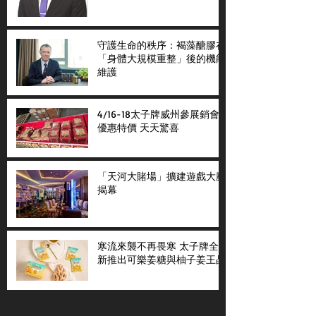
守護生命的秩序：褐藻醣膠在
「身體大規模重整」後的機能
維護
4/16-18太子牌威州參展銷會
優惠特價 天天驚喜
「天河大賭場」擴建遊戲大廳
揭幕
寒流來襲不再畏寒 太子牌全
新推出可樂姜糖與柚子姜王晶