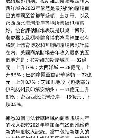
成績遠超預期。拉斯維加斯賭城區和大
西洋城在2022年依然是最熱門的賭場而
巴的摩爾至首都華盛頓、芝加哥、以及
密西西比海灣沿岸等場所業績也相當
好。協會評估賭場表現是以桌上博彩、
老虎機以及櫃檯體育博彩為骨幹並沒有
將網上體育博彩和互聯網賭場博彩計算
在内。美國商業賭場去年收入最多的五
個地方是：拉斯維加斯賭城區 -- 82億
元，上升17%；大西洋城 -- 28億元，上
升8.5%；巴的摩爾至首都華盛頓 -- 22億
元，上升8.7%；芝加哥地段（包括部分
伊利諾州及印第安納州）-- 21億元上升 
6.1%；密西西比海灣沿岸 -- 16億元，下
跌0.5%。
據悉32個司法管轄區域的商業賭場去年
的收入都較2021年增加而有29個州締造
新的年度收入記錄。當中包括新加入的