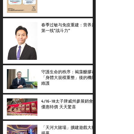
春季过敏与免疫重建：营养是
第一线“战斗力”
守護生命的秩序：褐藻醣膠在
「身體大規模重整」後的機能
維護
4/16-18太子牌威州參展銷會
優惠特價 天天驚喜
「天河大賭場」擴建遊戲大廳
揭幕