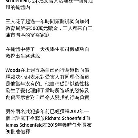
Schoenfeld兄弟把受害人活埋在一個有通
風的掩體內
三人花了超過一年時間策劃綁架向加州
教育局所要500萬元贖金，三人都來自三
藩市灣區的富裕家庭
在掩體中待了一天後學生和司機成功自
救挖出生路逃脫
Woods在上週五為自己的行為道歉向假
釋裁決小組表示對受害人有同理心而這
是他當年沒有的。他自稱從那以後性格
發生了變化理解了當時所造成的恐怖及
創傷表示會對自己令人髮指的行為負責
另外兩名共犯多年前已經獲釋2012年一
個上訴庭下令釋放Richard Schoenfeld而
James Schoenfeld在2015年獲時任州長布
朗批准假釋