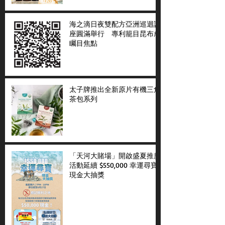
海之滴日夜雙配方亞洲巡迴講
座圓滿舉行 專利籠目昆布成
矚目焦點
太子牌推出全新原片有機三角
茶包系列
「天河大賭場」開啟盛夏推廣
活動延續 $550,000 幸運尋寶
現金大抽獎