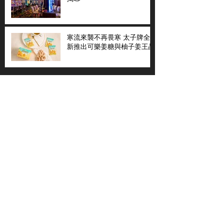
寒流來襲不再畏寒 太子牌全
新推出可樂姜糖與柚子姜王晶
粵語節目
國語節目
天下新聞
天下新聞
不老80
天下縱橫談
社區與你
​仇恨邊緣
天下縱橫談
恩雨之聲
​珠圓玉潤
天下鑽石劇場
​健康100Fun
蒸緻靚湯
​廣視新聞
由靈開始
搵食珠三角
競賽擂台
嶺南英雄傳
嶺南星空下