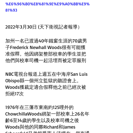
%E6%96%B0%E8%81%9E%E9%A0%BB%E9%
81%93
2022年3月30日 (天下衛視記者報導）
加州一名已渡過40年鐵窗生涯的70歲男
子Frederick Newhall Woods很有可能獲
准假釋。他因綁架整部校車的學生並把
他們與校車司機一起活埋而被定罪服刑
NBC電視台報道上週五在中海岸San Luis 
Obispo縣一個州立監獄的聽證會上。
Woods獲裁定適合假釋他之前已經次被
拒絕17次
1976年在三藩市東南約125哩外的
ChowchillaWoods綁架一部校車上26名年
齡6至14歲的學生以及校車司機之後
Woods與他的同夥Richard和James 