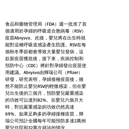
食品和藥物管理局（FDA）週一批准了首
個適用於孕婦的呼吸道合胞病毒（RSV）
疫苗Abrysvo。此後，嬰兒將在出生時就
能對這種呼吸道感染產生防護。RSV在每
個秋冬季節都會導致大量嬰兒發病，這
款新疫苗獲批後，接下來，疾病控制和
預防中心（CDC）將針對孕婦發出疫苗使
用建議。Abrysvo由輝瑞公司（Pfizer）
研發，研究表明，孕婦接種疫苗後，雖
然不能防止嬰兒RSV的輕微感染，但在嬰
兒出生後的三個月，預防嬰兒嚴重感染
的功效可以達到82%。在嬰兒六個月大
時，對抗嚴重感染的功效仍然高達
69%。如果足夠多的孕婦接種疫苗，輝
瑞公司預計全國每年可能預防多達2萬例
嬰兒住院和32萬次就診的情況。