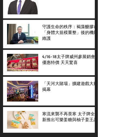
守護生命的秩序：褐藻醣膠在
「身體大規模重整」後的機能
維護
4/16-18太子牌威州參展銷會
優惠特價 天天驚喜
「天河大賭場」擴建遊戲大廳
揭幕
寒流來襲不再畏寒 太子牌全
新推出可樂姜糖與柚子姜王晶