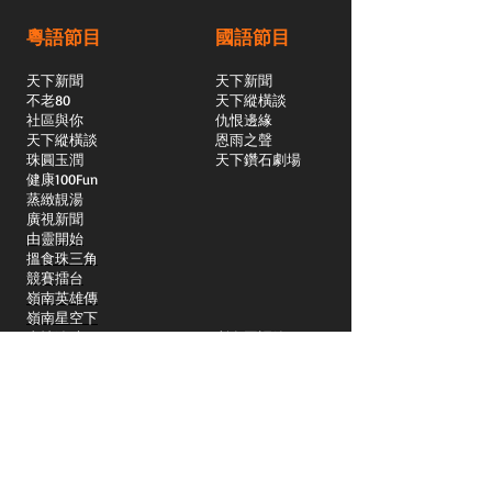
粵語節目
國語節目
天下新聞
天下新聞
不老80
天下縱橫談
社區與你
​仇恨邊緣
天下縱橫談
恩雨之聲
​珠圓玉潤
天下鑽石劇場
​健康100Fun
蒸緻靚湯
​廣視新聞
由靈開始
搵食珠三角
競賽擂台
嶺南英雄傳
嶺南星空下
真情追踪
所有國語節目>>
新聞日日睇
所有粵語節目>>