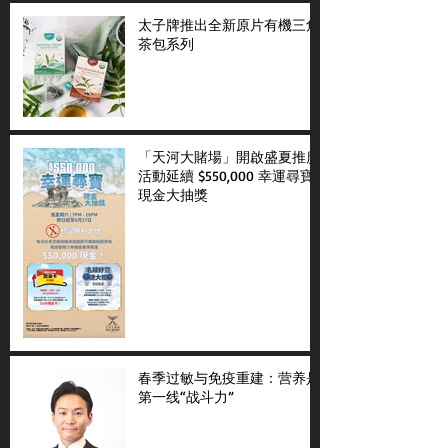
太子牌推出全新原片有機三角
茶包系列
「天河大賭場」開啟盛夏推廣
活動延續 $550,000 幸運尋寶
現金大抽獎
春季过敏与免疫重建：营养是
第一线“战斗力”