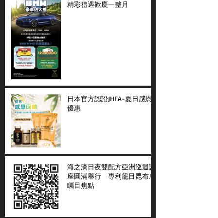
精彩禮遇歡慶一整月
日本官方認證JHFA-夏日感恩
優惠
海之滴日夜雙配方亞洲巡迴講
座圓滿舉行 專利籠目昆布成
矚目焦點