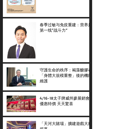
春季过敏与免疫重建：营养是
第一线“战斗力”
守護生命的秩序：褐藻醣膠在
「身體大規模重整」後的機能
維護
4/16-18太子牌威州參展銷會
優惠特價 天天驚喜
「天河大賭場」擴建遊戲大廳
揭幕