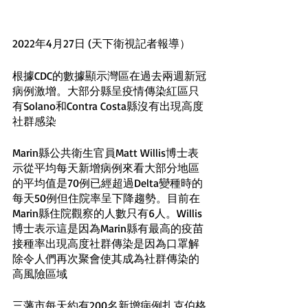
2022年4月27日 (天下衛視記者報導）
根據CDC的數據顯示灣區在過去兩週新冠
病例激增。大部分縣呈疫情傳染紅區只
有Solano和Contra Costa縣沒有出現高度
社群感染
Marin縣公共衛生官員Matt Willis博士表
示從平均每天新增病例來看大部分地區
的平均值是70例已經超過Delta變種時的
每天50例但住院率呈下降趨勢。目前在
Marin縣住院觀察的人數只有6人。Willis
博士表示這是因為Marin縣有最高的疫苗
接種率出現高度社群傳染是因為口罩解
除令人們再次聚會使其成為社群傳染的
高風險區域
三藩市每天約有200名新增病例扎克伯格