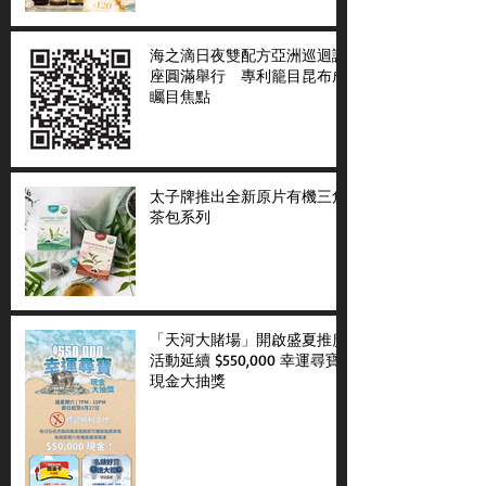
海之滴日夜雙配方亞洲巡迴講
座圓滿舉行 專利籠目昆布成
矚目焦點
太子牌推出全新原片有機三角
茶包系列
「天河大賭場」開啟盛夏推廣
活動延續 $550,000 幸運尋寶
現金大抽獎