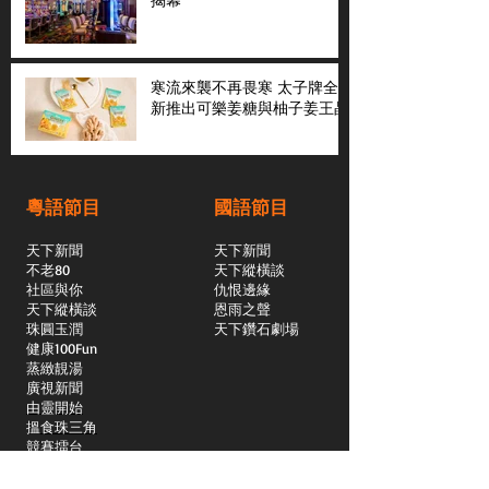
寒流來襲不再畏寒 太子牌全
新推出可樂姜糖與柚子姜王晶
粵語節目
國語節目
天下新聞
天下新聞
不老80
天下縱橫談
社區與你
​仇恨邊緣
天下縱橫談
恩雨之聲
​珠圓玉潤
天下鑽石劇場
​健康100Fun
蒸緻靚湯
​廣視新聞
由靈開始
搵食珠三角
競賽擂台
嶺南英雄傳
嶺南星空下