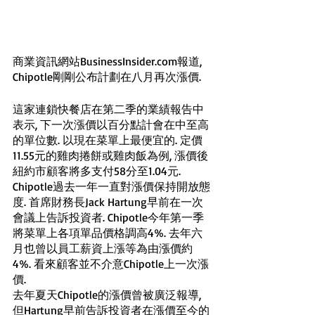
商業資訊網站BusinessInsider.com報道, 
Chipotle剛剛公布計劃在八月再次漲價.
這家連鎖快餐店在第二季的業績報告中
表示, 下一次漲價以百分點計會在中至高
的單位數. 以現在菜單上最便宜的. 定價
11.55元的雞肉捲餅或雞肉飯為例, 漲價後
紐約市顧客將多支付58分至1.04元. 
Chipotle過去一年一直對漲價保持開放態
度. 首席財務長Jack Hartung早前在一次
會議上告訴投資者. Chipotle今年第一季
將菜單上各項單品價格調高4%. 去年六
月也曾以員工薪資上漲等為由漲價約
4%. 看來顧客並不介意Chipotle上一次漲
價. 
去年夏天Chipotle的漲價曾被廣泛報導, 
但Hartung早前告訴投資者在漲價至今的