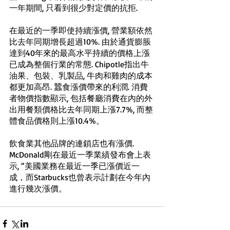
一年期間, 只看到很少對定價的抗拒. 
在最近的一季即使持續漲價, 營業額依然
比去年同期增長超過10%. 由於通貨膨脹
達到40年來的最高水平持續的價格上漲
已成為整個行業的常態. Chipotle指出牛
油果、包裝、乳製品, 牛肉和雞肉的成本
都更加高昂. 蠶食漲價帶來的利潤. 消費
者物價指數顯示, 包括餐廳消費在內的外
出用餐類價格比去年同期上漲7.7%, 而整
體食品價格則上漲10.4%。
飲食業其他品牌的連鎖店也有漲價. 
McDonald剛在最近一季業績發布會上表
示, “美國業務在最近一季已漲價近一
成，而Starbucks也曾表示計劃在今年內
進行幾次漲價。