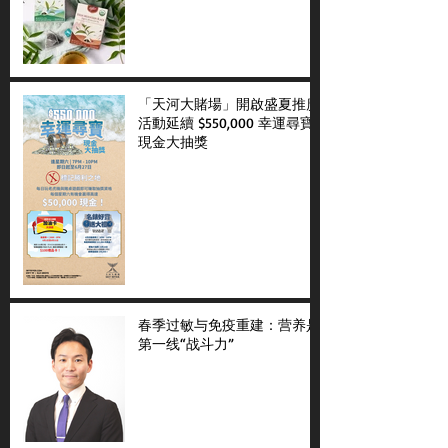
「天河大賭場」開啟盛夏推廣
活動延續 $550,000 幸運尋寶
現金大抽獎
春季过敏与免疫重建：营养是
第一线“战斗力”