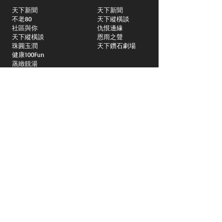
天下新聞
天下新聞
不老80
天下縱橫談
社區與你
​仇恨邊緣
天下縱橫談
恩雨之聲
​珠圓玉潤
天下鑽石劇場
​健康100Fun
蒸緻靚湯
​廣視新聞
由靈開始
搵食珠三角
競賽擂台
嶺南英雄傳
嶺南星空下
真情追踪
所有國語節目>>
新聞日日睇
所有粵語節目>>