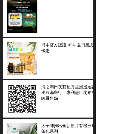
日本官方認證JHFA-夏日感恩
優惠
海之滴日夜雙配方亞洲巡迴講
座圓滿舉行 專利籠目昆布成
矚目焦點
太子牌推出全新原片有機三角
茶包系列