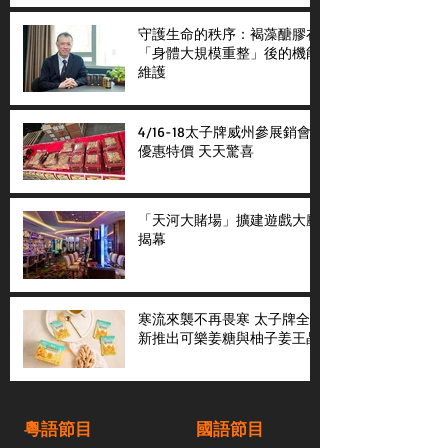
守護生命的秩序：褐藻醣膠在
「身體大規模重整」後的機能
維護
4/16-18太子牌威州參展銷會
優惠特價 天天驚喜
「天河大賭場」擴建遊戲大廳
揭幕
寒流來襲不再畏寒 太子牌全
新推出可樂姜糖與柚子姜王晶
粵語節目
國語節目