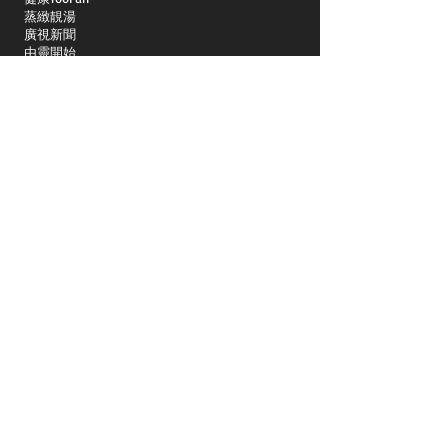
蒸緻靚湯
​廣視新聞
由靈開始
搵食珠三角
競賽擂台
嶺南英雄傳
嶺南星空下
真情追踪
所有國語節目>>
新聞日日睇
所有粵語節目>>
頻道
關於我們
洛杉磯國語一台
Spectrum 1415
關於我們
Charter Spectrum 353
Dish 61514
社區活動