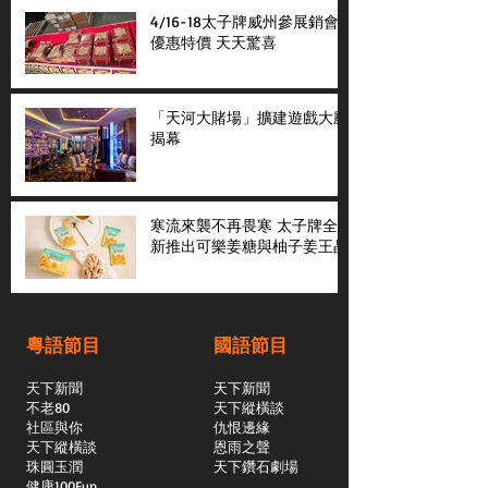
4/16-18太子牌威州參展銷會
優惠特價 天天驚喜
「天河大賭場」擴建遊戲大廳
揭幕
寒流來襲不再畏寒 太子牌全
新推出可樂姜糖與柚子姜王晶
粵語節目
國語節目
天下新聞
天下新聞
不老80
天下縱橫談
社區與你
​仇恨邊緣
天下縱橫談
恩雨之聲
​珠圓玉潤
天下鑽石劇場
​健康100Fun