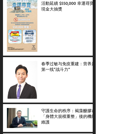
活動延續 $550,000 幸運尋寶
現金大抽獎
春季过敏与免疫重建：营养是
第一线“战斗力”
守護生命的秩序：褐藻醣膠在
「身體大規模重整」後的機能
維護