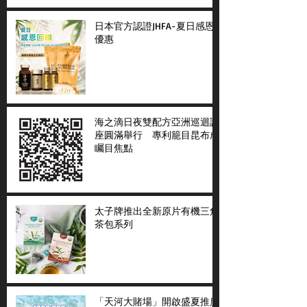
日本官方認證JHFA-夏日感恩
優惠
海之滴日夜雙配方亞洲巡迴講
座圓滿舉行 專利籠目昆布成
矚目焦點
太子牌推出全新原片有機三角
茶包系列
「天河大賭場」開啟盛夏推廣