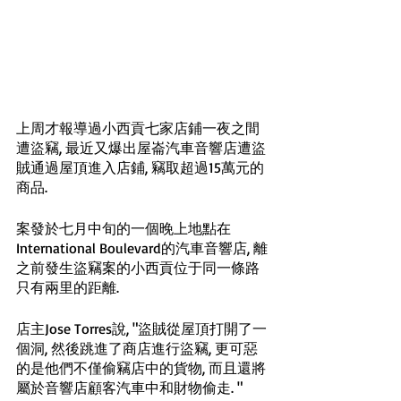
上周才報導過小西貢七家店鋪一夜之間
遭盜竊, 最近又爆出屋崙汽車音響店遭盜
賊通過屋頂進入店鋪, 竊取超過15萬元的
商品. 
案發於七月中旬的一個晚上地點在
International Boulevard的汽車音響店, 離
之前發生盜竊案的小西貢位于同一條路
只有兩里的距離. 
店主Jose Torres說, "盜賊從屋頂打開了一
個洞, 然後跳進了商店進行盜竊, 更可惡
的是他們不僅偷竊店中的貨物, 而且還將
屬於音響店顧客汽車中和財物偷走. "