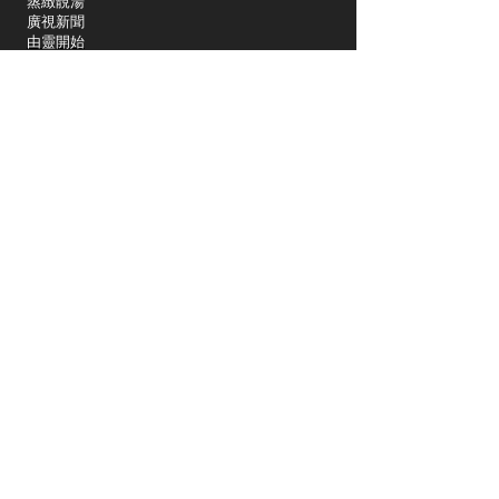
蒸緻靚湯
​廣視新聞
由靈開始
搵食珠三角
競賽擂台
嶺南英雄傳
嶺南星空下
真情追踪
所有國語節目>>
新聞日日睇
所有粵語節目>>
頻道
關於我們
洛杉磯國語一台
Spectrum 1415
關於我們
Charter Spectrum 353
Dish 61514
社區活動
Sling TV