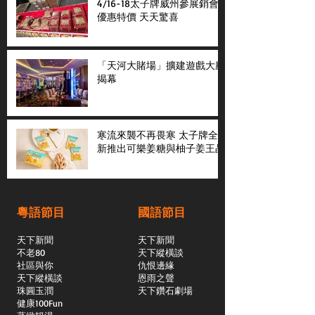
4/16-18太子牌威州參展銷會
優惠特價 天天驚喜
「天河大賭場」擴建遊戲大廳
揭幕
寒流來襲不再畏寒 太子牌全
新推出可樂姜糖與柚子姜王晶
粵語節目
國語節目
天下新聞
天下新聞
不老80
天下縱橫談
社區與你
​仇恨邊緣
天下縱橫談
恩雨之聲
​珠圓玉潤
天下鑽石劇場
​健康100Fun