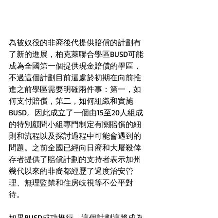
為被奴役的非裔後代提供賠償的計劃有
了新的進展，柏克萊聯合學區BUSD可能
成為全國第一個提供現金賠償的學區，
不過這個計劃目前還處於初期在向前推
進之前學區需要明確兩件事：第一，如
何支付賠償，第二，如何組織和實施
BUSD。因此成立了一個由15至20人組成
的特別顧問小組專門制定有關賠償的細
則和流程以及探討過程中可能會遇到的
問題。之前全國已經向日裔和大屠殺倖
存者提供了賠償計劃的支持者表示加州
幾代以來的非裔都經歷了過度治安管
理、無理監禁和住房歧視等不公平對
待。
如果BUSD成功推行，這個計劃這將成為