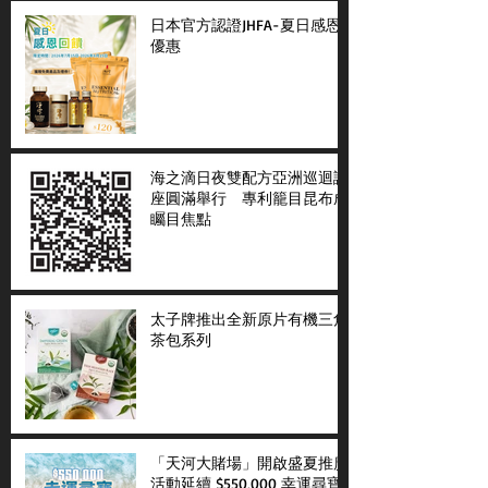
日本官方認證JHFA-夏日感恩
優惠
海之滴日夜雙配方亞洲巡迴講
座圓滿舉行 專利籠目昆布成
矚目焦點
太子牌推出全新原片有機三角
茶包系列
「天河大賭場」開啟盛夏推廣
活動延續 $550,000 幸運尋寶