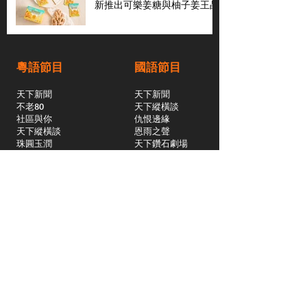
新推出可樂姜糖與柚子姜王晶
粵語節目
國語節目
天下新聞
天下新聞
不老80
天下縱橫談
社區與你
​仇恨邊緣
天下縱橫談
恩雨之聲
​珠圓玉潤
天下鑽石劇場
​健康100Fun
蒸緻靚湯
​廣視新聞
由靈開始
搵食珠三角
競賽擂台
嶺南英雄傳
嶺南星空下
真情追踪
所有國語節目>>
新聞日日睇