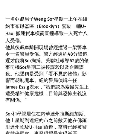
一名亞裔男子Weng Sor星期一上午在紐
約市布碌崙區（Brooklyn）駕駛一輛U-
Haul 搬運貨車橫衝直撞導致一人死亡八
人受傷。
他其後飆車離開現場曾經撞過一架警車
令一名警員受傷。警方經過約48分鐘追
逐才能將Sor拘捕。美聯社報導62歲的肇
事司機Sor星期二被控謀殺以及企圖謀
殺。他聲稱是受到『看不見的物體』影
響而胡亂開車。紐約警局偵緝主任
James Essig表示，“我們認為索爾先生正
遭受精神健康危機，目前與恐怖主義沒
有關係。”
Sor和母親居住在内華達州拉斯維加斯。
他上星期到達紐約市之前數天他在佛羅
里達州駕駛U-Haul旅遊，當時已經被警
察截停兩次。事發現場是布碌崙區