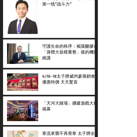
第一线“战斗力”
守護生命的秩序：褐藻醣膠在
「身體大規模重整」後的機能
維護
4/16-18太子牌威州參展銷會
優惠特價 天天驚喜
「天河大賭場」擴建遊戲大廳
揭幕
寒流來襲不再畏寒 太子牌全