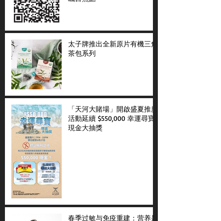
太子牌推出全新原片有機三角
茶包系列
「天河大賭場」開啟盛夏推廣
活動延續 $550,000 幸運尋寶
現金大抽獎
春季过敏与免疫重建：营养是