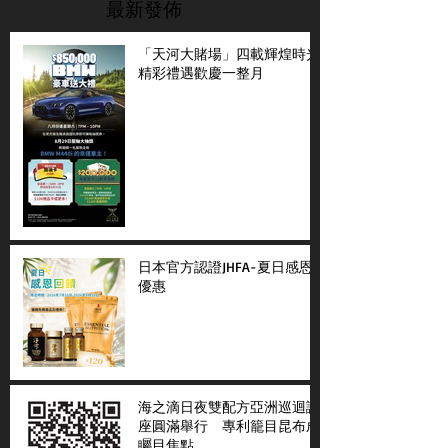
最新發佈
「天河大賭場」四載輝煌時光
精彩禮遇歡慶一整月
日本官方認證JHFA-夏日感恩
優惠
海之滴日夜雙配方亞洲巡迴講
座圓滿舉行 專利籠目昆布成
矚目焦點