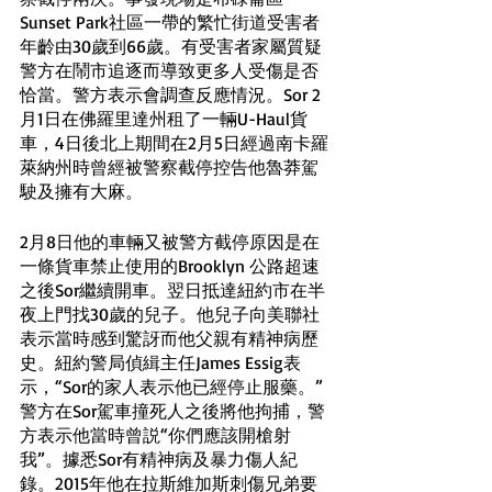
Sunset Park社區一帶的繁忙街道受害者
年齡由30歲到66歲。有受害者家屬質疑
警方在鬧市追逐而導致更多人受傷是否
恰當。警方表示會調查反應情況。Sor 2
月1日在佛羅里達州租了一輛U-Haul貨
車，4日後北上期間在2月5日經過南卡羅
萊納州時曾經被警察截停控告他魯莽駕
駛及擁有大麻。
2月8日他的車輛又被警方截停原因是在
一條貨車禁止使用的Brooklyn 公路超速
之後Sor繼續開車。翌日抵達紐約市在半
夜上門找30歲的兒子。他兒子向美聯社
表示當時感到驚訝而他父親有精神病歷
史。紐約警局偵緝主任James Essig表
示，“Sor的家人表示他已經停止服藥。” 
警方在Sor駕車撞死人之後將他拘捕，警
方表示他當時曾説“你們應該開槍射
我”。據悉Sor有精神病及暴力傷人紀
錄。2015年他在拉斯維加斯刺傷兄弟要