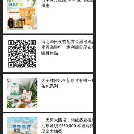
優惠
海之滴日夜雙配方亞洲巡迴講
座圓滿舉行 專利籠目昆布成
矚目焦點
太子牌推出全新原片有機三角
茶包系列
「天河大賭場」開啟盛夏推廣
活動延續 $550,000 幸運尋寶
現金大抽獎