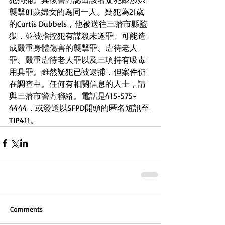
襲擊81歲婦女的為同一人。疑犯為21歲
的Curtis Dubbels，他被送往三藩市縣監
獄，並被指控犯有謀殺未遂罪、可能造
成嚴重身體傷害的襲擊罪、虐待老人
罪、嚴重虐待老人罪以及三項持有吸毒
用具罪。雖然疑犯已被逮捕，但案件仍
在調查中。任何有相關信息的人士，請
與三藩市警方聯絡。電話是415-575-
4444，或發送以SFPD開頭的匿名短訊至
TIP411。
Comments