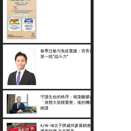
春季过敏与免疫重建：营养是
第一线“战斗力”
守護生命的秩序：褐藻醣膠在
「身體大規模重整」後的機能
維護
4/16-18太子牌威州參展銷會
優惠特價 天天驚喜