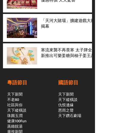
「天河大賭場」擴建遊戲大廳
揭幕
寒流來襲不再畏寒 太子牌全
新推出可樂姜糖與柚子姜王晶
粵語節目
國語節目
天下新聞
天下新聞
不老80
天下縱橫談
社區與你
​仇恨邊緣
天下縱橫談
恩雨之聲
​珠圓玉潤
天下鑽石劇場
​健康100Fun
蒸緻靚湯
​廣視新聞