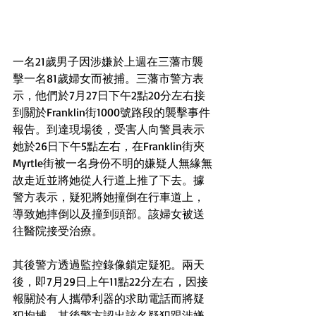
一名21歲男子因涉嫌於上週在三藩市襲
擊一名81歲婦女而被捕。三藩市警方表
示，他們於7月27日下午2點20分左右接
到關於Franklin街1000號路段的襲擊事件
報告。到達現場後，受害人向警員表示
她於26日下午5點左右，在Franklin街夾
Myrtle街被一名身份不明的嫌疑人無緣無
故走近並將她從人行道上推了下去。據
警方表示，疑犯將她撞倒在行車道上，
導致她摔倒以及撞到頭部。該婦女被送
往醫院接受治療。
其後警方透過監控錄像鎖定疑犯。兩天
後，即7月29日上午11點22分左右，因接
報關於有人攜帶利器的求助電話而將疑
犯拘捕。其後警方認出該名疑犯跟涉嫌