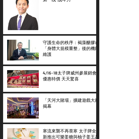
守護生命的秩序：褐藻醣膠在
「身體大規模重整」後的機能
維護
4/16-18太子牌威州參展銷會
優惠特價 天天驚喜
「天河大賭場」擴建遊戲大廳
揭幕
寒流來襲不再畏寒 太子牌全
新推出可樂姜糖與柚子姜王晶