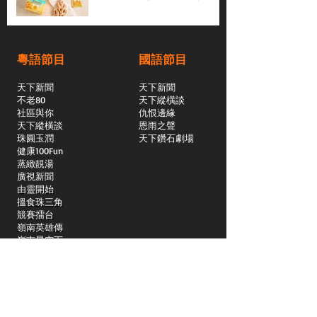
粵語節目
國語節目
天下新聞
天下新聞
不老80
天下縱橫談
社區與你
​仇恨邊緣
天下縱橫談
恩雨之聲
​珠圓玉潤
天下鑽石劇場
​健康100Fun
蒸緻靚湯
​廣視新聞
由靈開始
搵食珠三角
競賽擂台
嶺南英雄傳
嶺南星空下
真情追踪
所有國語節目>>
新聞日日睇