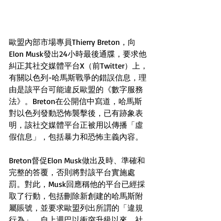
歐盟內部市場專員Thierry Breton，向
Elon Musk發出24小時最後通牒，要求他
糾正其社交媒體平台X（前Twitter）上，
有關以色列-哈馬斯戰爭的錯誤信息，理
由是該平台可能違反歐盟的《數字服務
法》。Breton在公開信中寫道，哈馬斯
對以色列發動恐怖襲擊後，已有跡象表
明，該社交媒體平台正被用以傳播「虛
假信息」，包括暴力和恐怖主義內容。
Breton督促Elon Musk做出及時、準確和
完整的答覆，否則將對該平台實施處
罰。對此，Musk回應稱他的平台已經採
取了行動，包括刪除新創建的哈馬斯附
屬賬號，並要求歐盟列出所謂的「違規
行為」。自上週巴以衝突升級以來，社