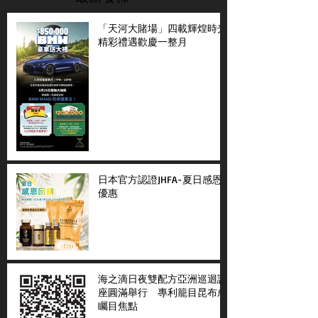
「天河大賭場」四載輝煌時光
精彩禮遇歡慶一整月
日本官方認證JHFA-夏日感恩
優惠
海之滴日夜雙配方亞洲巡迴講
座圓滿舉行 專利籠目昆布成
矚目焦點