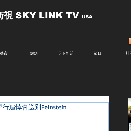
衛視
SKY LINK TV
USA
藩市
紐約
天下新聞
節目
社
悼會送別Feinstein