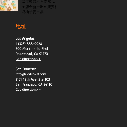
寒流來襲不再畏寒 太
子牌全新推出可樂姜糖
與柚子姜王晶
地址
Los Angeles
1 (323) 888-0028
500 Montebello Blvd.
Rosemead, CA 91770
Get direction>>
San Francisco
info@skylilnksf.com
2121 19th Ave. Ste 103
San Francisco, CA 94116
Get direction>>