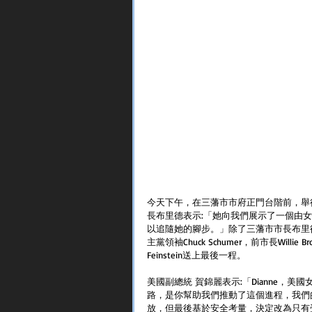
今天下午，在三藩市市府正門台階前，舉行了悼
長布里德表示:「她向我們展示了一個由
以追隨她的腳步。」除了三藩市市長布里德之
主黨領袖Chuck Schumer，前市長Wi
Feinstein送上最後一程。
美國副總統 賀錦麗表示:「Dianne，
路，是你幫助我們推動了這個進程，我們的
放，但最後基於安全考量，決定改為只有