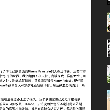
念已故參議員Dianne Feinstein的大型追悼會。三藩市市
女性領導的世界，我們如何互相支持，所以像我一樣的女性，可
外，副總統賀錦麗，前眾議院議長Nancy Pelosi，現任民
llie Brown等政界名人和眾多社區領袖均有出席活動並發表講話，為
美國女性在這條道路上走了很久。我們的國家也已經走了很長的
國家向你致敬，Dianne。」這次追悼會原本定於對公眾開
受邀的嘉賓才能參加。據悉在追悼會結束之後，參議員的遺體