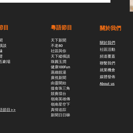
節目
粵語節目
關於我們
聞
天下新聞
關於我們
橫談
不老80
社區活動
緣
社區與你
聲
天下縱橫談
頻道覆蓋
石劇場
​珠圓玉潤
聯繫我們
​健康100Fun
就業機會
蒸緻靚湯
媒體發佈
​廣視新聞
由靈開始
About us
搵食珠三角
競賽擂台
嶺南英雄傳
嶺南星空下
語節目>>
真情追踪
新聞日日睇