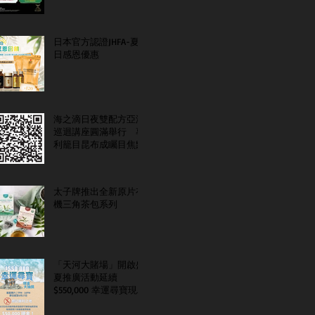
日本官方認證JHFA-夏
日感恩優惠
海之滴日夜雙配方亞洲
巡迴講座圓滿舉行 專
利籠目昆布成矚目焦點
太子牌推出全新原片有
機三角茶包系列
「天河大賭場」開啟盛
夏推廣活動延續
$550,000 幸運尋寶現金
大抽獎