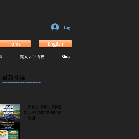
Log In
Home
English
區
關於天下衛視
Shop
最新發佈
...............................................................
「天河大賭場」四載輝
煌時光 精彩禮遇歡慶
一整月