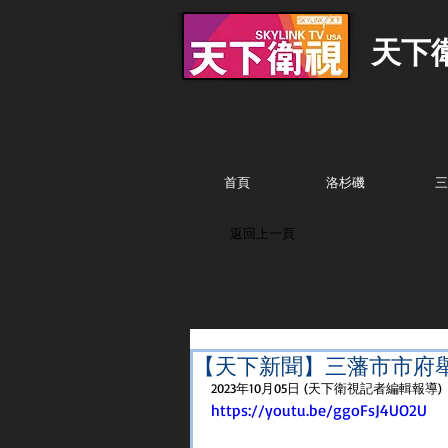
天下
首頁
洛杉磯
三
返回上一頁
【天下新聞】三藩市市府舉行追
2023年10月05日 (天下衛視記者編輯報導)
https://youtu.be/ggoFsJ4UO2U