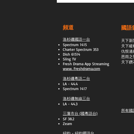
頻道
國語
洛杉磯國語一台
天下新
Spectrum 1415
天下縱
Charter Spectrum 353
​仇恨邊
Dish 61514
恩雨之
Sling TV
天下鑽
​Fresh Drama App Streaming
www.
Freshdrama.com
洛杉磯粵語二台
LA - 44.4
Spectrum 1417
洛杉磯無線三台
LA - 44.3
所有國
三藩市台 (國粵語台)
SF 38.2
Zeam
紐約 - 紐約國語台