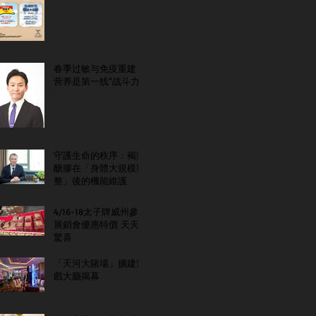
春季过敏与免疫重建：
营养是第一线“战斗力”
守護生命的秩序：褐藻
醣膠在「身體大規模重
整」後的機能維護
4/16-18太子牌威州參
展銷會優惠特價 天天
驚喜
「天河大賭場」擴建遊
戲大廳揭幕