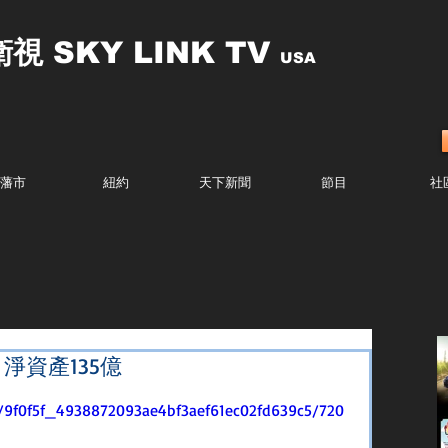
衛視
SKY LINK TV
USA
藩市
紐約
天下新聞
節目
社
淨資產135億
eo/9f0f5f_4938872093ae4bf3aef61ec02fd639c5/720