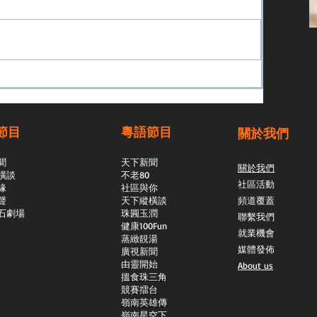
節目
粵語節目
關於我們
聞
天下新聞
關於我們
橫談
不老80
社區活動
緣
社區與你
聲
天下縱橫談
頻道覆蓋
石劇場
​珠圓玉潤
聯繫我們
​健康100Fun
就業機會
蒸緻靚湯
媒體發佈
​廣視新聞
由靈開始
About us
搵食珠三角
競賽擂台
嶺南英雄傳
嶺南星空下