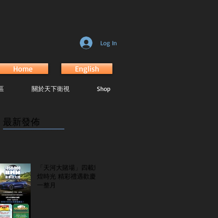
Log In
Home
English
區
關於天下衛視
Shop
最新發佈
...............................................................
「天河大賭場」四載輝
煌時光 精彩禮遇歡慶
一整月