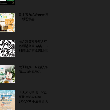
日本官方認證JHFA-夏
日感恩優惠
海之滴日夜雙配方亞洲
巡迴講座圓滿舉行 專
利籠目昆布成矚目焦點
太子牌推出全新原片有
機三角茶包系列
「天河大賭場」開啟盛
夏推廣活動延續
$550,000 幸運尋寶現金
大抽獎