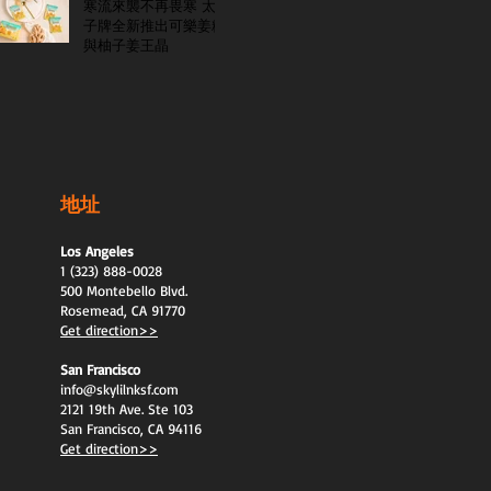
寒流來襲不再畏寒 太
子牌全新推出可樂姜糖
與柚子姜王晶
地址
Los Angeles
1 (323) 888-0028
500 Montebello Blvd.
Rosemead, CA 91770
Get direction>>
San Francisco
info@skylilnksf.com
2121 19th Ave. Ste 103
San Francisco, CA 94116
Get direction>>