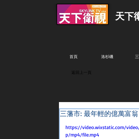
天下
首頁
洛杉磯
三
返回上一頁
三藩市: 最年輕的億萬富翁 
https://video.wixstatic.com/vid
p/mp4/file.mp4