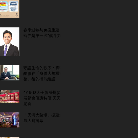
春季过敏与免疫重建：
营养是第一线“战斗力”
守護生命的秩序：褐藻
醣膠在「身體大規模重
整」後的機能維護
4/16-18太子牌威州參
展銷會優惠特價 天天
驚喜
「天河大賭場」擴建遊
戲大廳揭幕