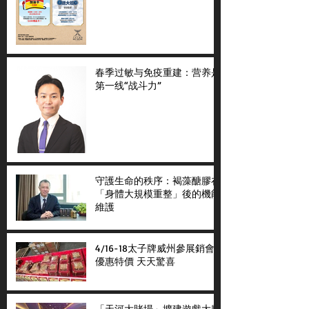
春季过敏与免疫重建：营养是
第一线“战斗力”
守護生命的秩序：褐藻醣膠在
「身體大規模重整」後的機能
維護
4/16-18太子牌威州參展銷會
優惠特價 天天驚喜
「天河大賭場」擴建遊戲大廳