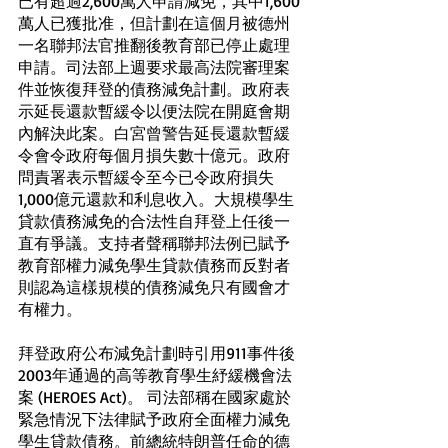
已有超過2,600萬人申請減免，其中1,600
萬人已獲批准，但計劃在這個月被德州
一名聯邦法官推翻後教育部已停止處理
申請。司法部上週要求最高法院審理案
件並恢復拜登的債務減免計劃。政府表
示延長還款暫緩令以便法院在開庭會期
內解決此案。白宮曾警告延長還款暫緩
令會令政府每個月損失數十億元。政府
問責署表示暫緩令至今已令政府損失
1,000億元還款和利息收入。大規模學生
貸款債務減免的合法性自拜登上任後一
直有爭議。支持者聲稱聯邦法例已賦予
教育部權力減免學生貸款債務而反對者
則認為這樣規模的債務減免只有國會才
有權力。
拜登政府公布減免計劃時引用911事件後
2003年通過的高等教育學生紓緩機會法
案 (HEROES Act)。 司法部稱在國家處於
緊急情況下法律賦予政府全面權力減免
學生貸款債務。前總統特朗普任命的德