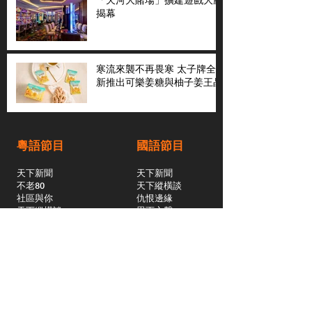
揭幕
寒流來襲不再畏寒 太子牌全
新推出可樂姜糖與柚子姜王晶
粵語節目
國語節目
天下新聞
天下新聞
不老80
天下縱橫談
社區與你
​仇恨邊緣
天下縱橫談
恩雨之聲
​珠圓玉潤
天下鑽石劇場
​健康100Fun
蒸緻靚湯
​廣視新聞
由靈開始
搵食珠三角
競賽擂台
嶺南英雄傳