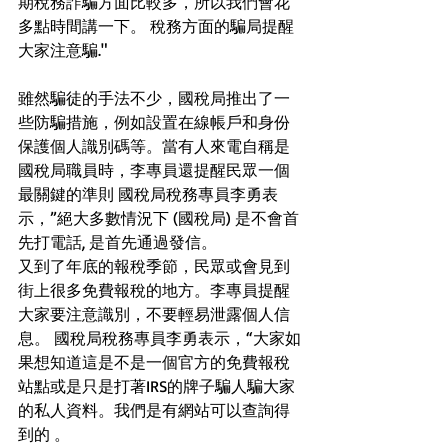
期稅務詐騙方面比較多，所以我們會花
多點時間講一下。 稅務方面的騙局提醒
大家注意騙."  
雖然騙徒的手法不少，國稅局推出了一
些防騙措施，例如設置在線帳戶和身份
保護個人識別碼等。當有人來電自稱是
國稅局職員時，李專員還提醒民眾一個
最關鍵的準則 國稅局稅務專員李勇表
示，”絕大多數情況下 (國稅局) 是不會首
先打電話, 是首先通過發信。
又到了年底的報稅季節，民眾或會見到
街上很多免費報稅的地方。李專員提醒
大家要注意識別，不要輕易泄露個人信
息。 國稅局稅務專員李勇表示，“大家如
果想知道這是不是一個官方的免費報稅
站點或是只是打著IRS的牌子騙人騙大家
的私人資料。我們是有網站可以查詢得
到的 。