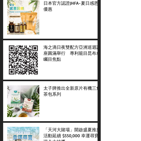
日本官方認證JHFA-夏日感恩
優惠
海之滴日夜雙配方亞洲巡迴講
座圓滿舉行 專利籠目昆布成
矚目焦點
太子牌推出全新原片有機三角
茶包系列
「天河大賭場」開啟盛夏推廣
活動延續 $550,000 幸運尋寶