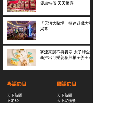
優惠特價 天天驚喜
「天河大賭場」擴建遊戲大廳
揭幕
寒流來襲不再畏寒 太子牌全
新推出可樂姜糖與柚子姜王晶
粵語節目
國語節目
天下新聞
天下新聞
不老80
天下縱橫談
社區與你
​仇恨邊緣
天下縱橫談
恩雨之聲
​珠圓玉潤
天下鑽石劇場
​健康100Fun
蒸緻靚湯