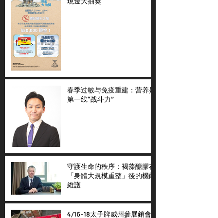
現金大抽獎
春季过敏与免疫重建：营养是
第一线“战斗力”
守護生命的秩序：褐藻醣膠在
「身體大規模重整」後的機能
維護
4/16-18太子牌威州參展銷會