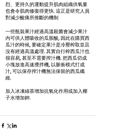
烈、更持久的運動提升肌肉組織供氧量
也會令肌肉修復得更快. 這正是研究人員
對減少酸痛所推斷的機制
一些瓶裝果汁經過高溫殺菌會減少果汁
內可供人體吸收的瓜胺酸, 因此在購買西
瓜汁的時候, 要確定果汁是冷壓榨取並且
沒有經過高溫處理. 其實自行榨西瓜汁也
很容易, 甚至不需要搾汁機. 把西瓜切成
小塊放進高速攪拌機, 以脈衝模式打成
汁, 可以保存搾汁機無法保留的西瓜纖
維. 
加入冰凍綠茶增加抗氧化作用或加入椰
子水增加鉀.