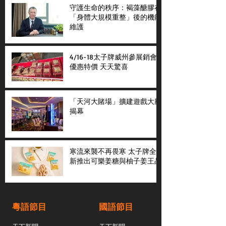
守護生命的秩序：褐藻醣膠在
「身體大規模重整」後的機能
維護
4/16-18太子牌威州參展銷會
優惠特價 天天驚喜
「天河大賭場」擴建遊戲大廳
揭幕
寒流來襲不再畏寒 太子牌全
新推出可樂姜糖與柚子姜王晶
粵語節目
國語節目