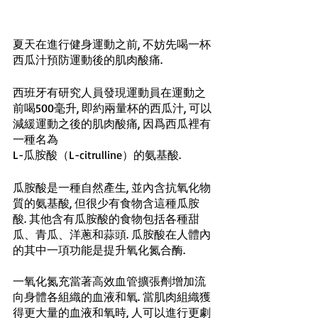
夏天在進行健身運動之前, 不妨先喝一杯
西瓜汁預防運動後的肌肉酸痛. 
西班牙有研究人員發現運動員在運動之
前喝500毫升, 即約兩量杯的西瓜汁, 可以
減緩運動之後的肌肉酸痛, 因爲西瓜裡有
一種名為
L-瓜胺酸（L-citrulline）的氨基酸. 
瓜胺酸是一種自然產生, 並內含抗氧化物
質的氨基酸, 但很少有食物含這種瓜胺
酸. 其他含有瓜胺酸的食物包括各種甜
瓜、青瓜、洋蔥和蒜頭. 瓜胺酸在人體內
的其中一項功能是提升氧化氮合酶. 
一氧化氮充當著高效血管擴張劑增加流
向身體各組織的血液和氧. 當肌肉組織獲
得更大量的血液和氧時, 人可以進行更劇