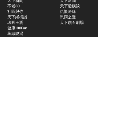
天下新聞
天下新聞
不老80
天下縱橫談
社區與你
​仇恨邊緣
天下縱橫談
恩雨之聲
​珠圓玉潤
天下鑽石劇場
​健康100Fun
蒸緻靚湯
​廣視新聞
由靈開始
搵食珠三角
競賽擂台
嶺南英雄傳
嶺南星空下
真情追踪
所有國語節目>>
新聞日日睇
所有粵語節目>>