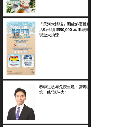
「天河大賭場」開啟盛夏推廣
活動延續 $550,000 幸運尋寶
現金大抽獎
春季过敏与免疫重建：营养是
第一线“战斗力”