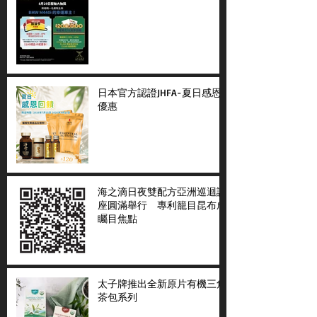
日本官方認證JHFA-夏日感恩
優惠
海之滴日夜雙配方亞洲巡迴講
座圓滿舉行 專利籠目昆布成
矚目焦點
太子牌推出全新原片有機三角
茶包系列