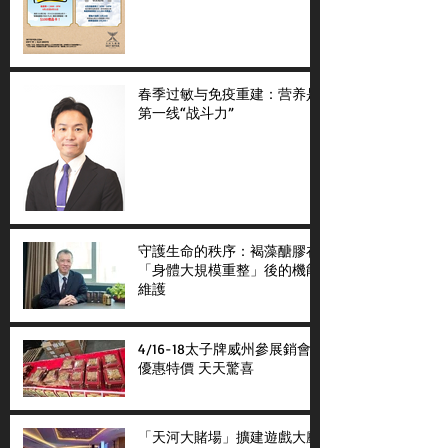
春季过敏与免疫重建：营养是
第一线“战斗力”
守護生命的秩序：褐藻醣膠在
「身體大規模重整」後的機能
維護
4/16-18太子牌威州參展銷會
優惠特價 天天驚喜
「天河大賭場」擴建遊戲大廳