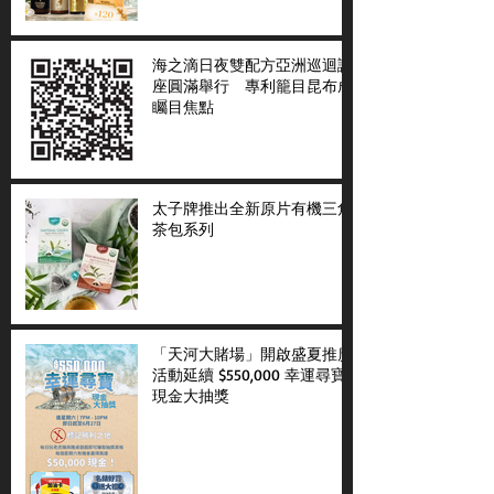
海之滴日夜雙配方亞洲巡迴講
座圓滿舉行 專利籠目昆布成
矚目焦點
太子牌推出全新原片有機三角
茶包系列
「天河大賭場」開啟盛夏推廣
活動延續 $550,000 幸運尋寶
現金大抽獎