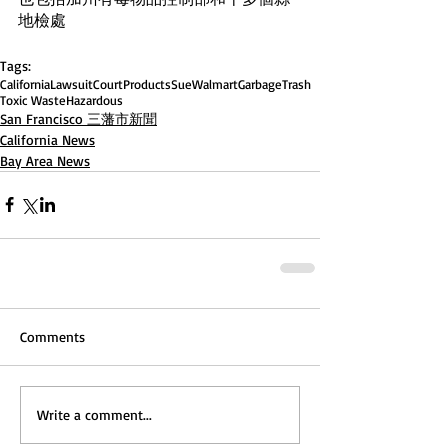
地檢處
Tags:
California
Lawsuit
Court
Products
Sue
Walmart
Garbage
Trash
Toxic Waste
Hazardous
San Francisco 三藩市新聞
California News
Bay Area News
Comments
Write a comment...