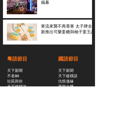
揭幕
寒流來襲不再畏寒 太子牌全
新推出可樂姜糖與柚子姜王晶
粵語節目
國語節目
天下新聞
天下新聞
不老80
天下縱橫談
社區與你
​仇恨邊緣
天下縱橫談
恩雨之聲
​珠圓玉潤
天下鑽石劇場
​健康100Fun
蒸緻靚湯
​廣視新聞
由靈開始
搵食珠三角
競賽擂台
嶺南英雄傳