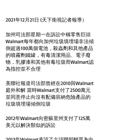
2021年12月21日 (天下衛視記者報導）
加州司法部星期一在訴訟中稱零售巨頭
Walmart每年都向加州垃圾填埋場非法傾
倒超過100萬個電池，殺蟲劑和其他產品
的噴霧劑鐵罐，有毒清潔用品、電子廢
物，乳膠漆和其他有毒垃圾而Walmart認
為指控並不合理
美聯社報道司法部曾經在2010與Walmart
庭外和解 當時Walmart支付了2500萬元
並同意停止向沒有配備容納危險產品的
垃圾填埋場傾倒垃圾
2012年Walmart向密蘇里州支付了125萬
美元以解決類似的訴訟
2013年Walmart承認了六項聯邦輕罪為向