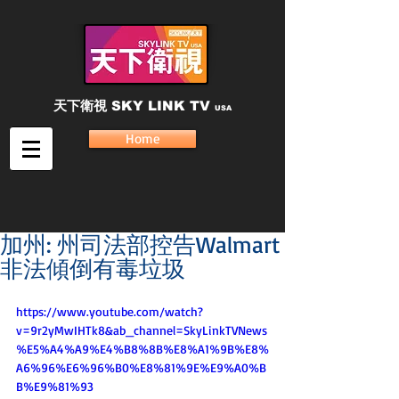
天下衛視
SKY LINK TV
USA
Home
加州: 州司法部控告Walmart
非法傾倒有毒垃圾
https://www.youtube.com/watch?
v=9r2yMwIHTk8&ab_channel=SkyLinkTVNews
%E5%A4%A9%E4%B8%8B%E8%A1%9B%E8%
A6%96%E6%96%B0%E8%81%9E%E9%A0%B
B%E9%81%93