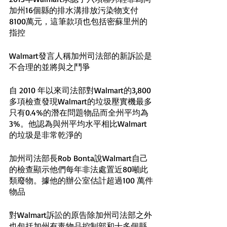
加州16個縣的排水溝排放污染物支付
8100萬元，這筆款項也包括密蘇里州的
指控
Walmart發言人稱加州司法部的新訴訟是
不合理的並將與之鬥爭
自 2010 年以來司法部對Walmart的3,800
多項檢查發現Walmart的垃圾壓實機最多
只有0.4%的潛在問題物品而全州平均為 
3%。他認為與州平均水平相比Walmart
的垃圾是非常乾淨的
加州司法部長Rob Bonta說Walmart自己
的檢查顯示他們每年非法處置近80噸此
類廢物。據他的辦公室估計超過100 萬件
物品
對Walmart訴訟的原告除加州司法部之外
也包括加州有毒物品控制部和十多個縣