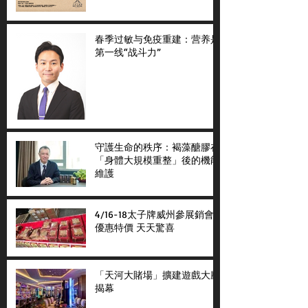
春季过敏与免疫重建：营养是
第一线“战斗力”
守護生命的秩序：褐藻醣膠在
「身體大規模重整」後的機能
維護
4/16-18太子牌威州參展銷會
優惠特價 天天驚喜
「天河大賭場」擴建遊戲大廳
揭幕