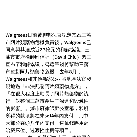
Walgreens日前被聯邦法官認定其為三藩
市阿片類藥物危機負責後，Walgreens已
同意與其達成近2.3億元的和解協議。三
藩市市府律師邱信福（David Chiu）週三
宣布了和解協議，稱這筆錢將幫助三藩
市應對阿片類藥物危機。去年8月，
Walgreens和其他幾家公司被地區法官發
現通過「非法配發阿片類藥物處方」，
「在很大程度上助長了阿片類藥物的流
行，對整個三藩市產生了深遠和毀滅性
的影響」。據市府律師辦公室稱，和解
所得的款項將在未來14年內支付，其中
大部分在頭八年內支付。這筆錢將用於
治療床位、過渡性住房等項目。