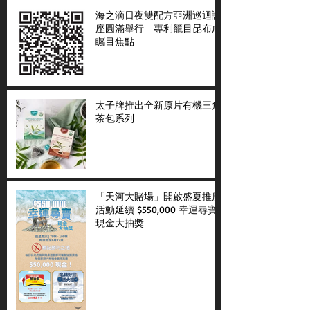
海之滴日夜雙配方亞洲巡迴講
座圓滿舉行 專利籠目昆布成
矚目焦點
太子牌推出全新原片有機三角
茶包系列
「天河大賭場」開啟盛夏推廣
活動延續 $550,000 幸運尋寶
現金大抽獎