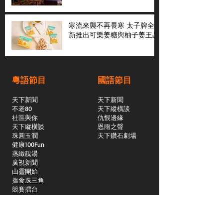
寒流來襲不再畏寒 太子牌全
新推出可樂姜糖與柚子姜王晶
粵語節目
國語節目
天下新聞
天下新聞
不老80
天下縱橫談
社區與你
​仇恨邊緣
天下縱橫談
恩雨之聲
​珠圓玉潤
天下鑽石劇場
​健康100Fun
蒸緻靚湯
​廣視新聞
由靈開始
搵食珠三角
競賽擂台
嶺南英雄傳
嶺南星空下
真情追踪
所有國語節目>>