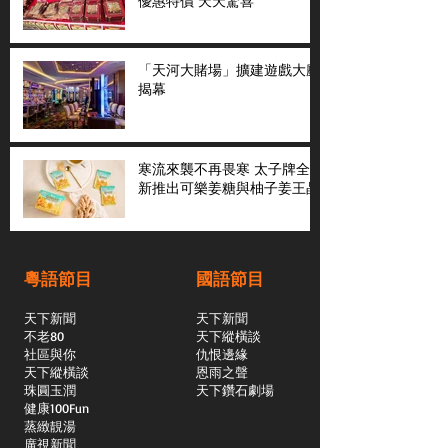
優惠特價 天天驚喜
「天河大賭場」擴建遊戲大廳
揭幕
寒流來襲不再畏寒 太子牌全
新推出可樂姜糖與柚子姜王晶
粵語節目
國語節目
天下新聞
天下新聞
不老80
天下縱橫談
社區與你
​仇恨邊緣
天下縱橫談
恩雨之聲
​珠圓玉潤
天下鑽石劇場
​健康100Fun
蒸緻靚湯
​廣視新聞