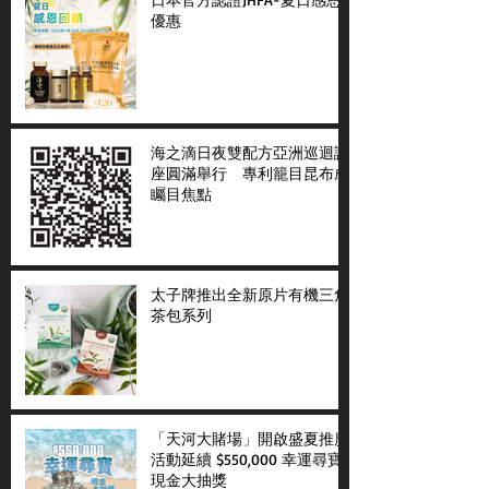
優惠
海之滴日夜雙配方亞洲巡迴講
座圓滿舉行 專利籠目昆布成
矚目焦點
太子牌推出全新原片有機三角
茶包系列
「天河大賭場」開啟盛夏推廣
活動延續 $550,000 幸運尋寶
現金大抽獎