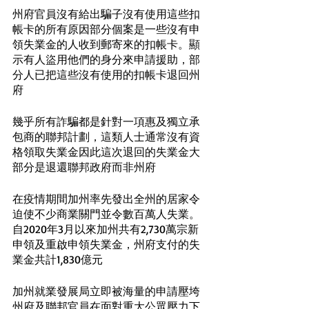
州府官員沒有給出騙子沒有使用這些扣
帳卡的所有原因部分個案是一些沒有申
領失業金的人收到郵寄來的扣帳卡。顯
示有人盜用他們的身分來申請援助，部
分人已把這些沒有使用的扣帳卡退回州
府
幾乎所有詐騙都是針對一項惠及獨立承
包商的聯邦計劃，這類人士通常沒有資
格領取失業金因此這次退回的失業金大
部分是退還聯邦政府而非州府
在疫情期間加州率先發出全州的居家令
迫使不少商業關門並令數百萬人失業。
自2020年3月以來加州共有2,730萬宗新
申領及重啟申領失業金，州府支付的失
業金共計1,830億元
加州就業發展局立即被海量的申請壓垮
州府及聯邦官員在面對重大公眾壓力下