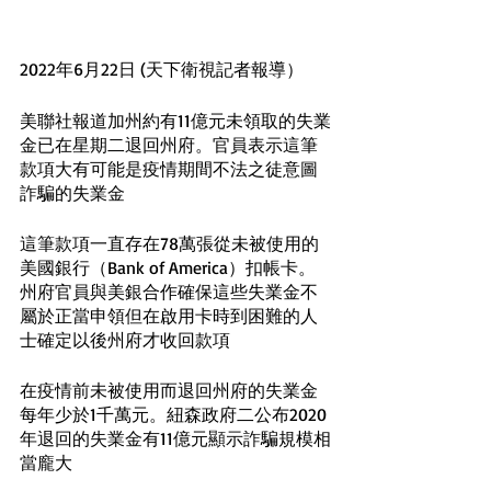
2022年6月22日 (天下衛視記者報導）
美聯社報道加州約有11億元未領取的失業
金已在星期二退回州府。官員表示這筆
款項大有可能是疫情期間不法之徒意圖
詐騙的失業金
這筆款項一直存在78萬張從未被使用的
美國銀行（Bank of America）扣帳卡。
州府官員與美銀合作確保這些失業金不
屬於正當申領但在啟用卡時到困難的人
士確定以後州府才收回款項
在疫情前未被使用而退回州府的失業金
每年少於1千萬元。紐森政府二公布2020
年退回的失業金有11億元顯示詐騙規模相
當龐大