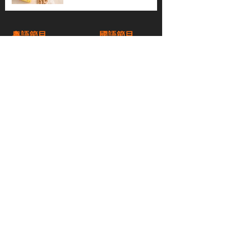
粵語節目
國語節目
天下新聞
天下新聞
不老80
天下縱橫談
社區與你
​仇恨邊緣
天下縱橫談
恩雨之聲
​珠圓玉潤
天下鑽石劇場
​健康100Fun
蒸緻靚湯
​廣視新聞
由靈開始
搵食珠三角
競賽擂台
嶺南英雄傳
嶺南星空下
真情追踪
所有國語節目>>
新聞日日睇