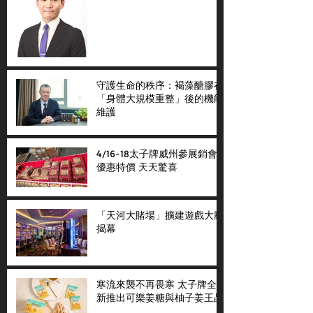
守護生命的秩序：褐藻醣膠在
「身體大規模重整」後的機能
維護
4/16-18太子牌威州參展銷會
優惠特價 天天驚喜
「天河大賭場」擴建遊戲大廳
揭幕
寒流來襲不再畏寒 太子牌全
新推出可樂姜糖與柚子姜王晶