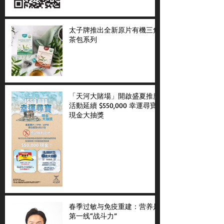
太子牌推出全新原片有機三角
茶包系列
「天河大賭場」開啟盛夏推廣
活動延續 $550,000 幸運尋寶
現金大抽獎
春季过敏与免疫重建：营养是
第一线“战斗力”