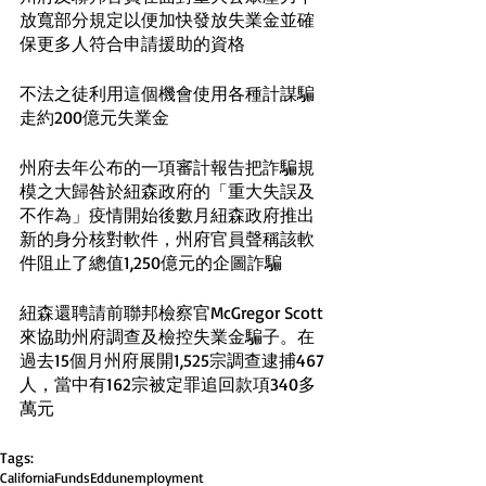
放寬部分規定以便加快發放失業金並確
保更多人符合申請援助的資格
不法之徒利用這個機會使用各種計謀騙
走約200億元失業金
州府去年公布的一項審計報告把詐騙規
模之大歸咎於紐森政府的「重大失誤及
不作為」疫情開始後數月紐森政府推出
新的身分核對軟件，州府官員聲稱該軟
件阻止了總值1,250億元的企圖詐騙
紐森還聘請前聯邦檢察官McGregor Scott
來協助州府調查及檢控失業金騙子。在
過去15個月州府展開1,525宗調查逮捕467
人，當中有162宗被定罪追回款項340多
萬元
Tags:
California
Funds
Edd
unemployment