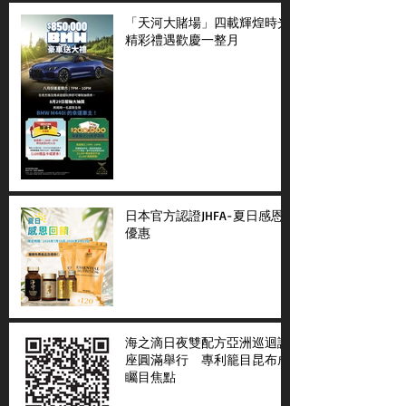
「天河大賭場」四載輝煌時光
精彩禮遇歡慶一整月
日本官方認證JHFA-夏日感恩
優惠
海之滴日夜雙配方亞洲巡迴講
座圓滿舉行 專利籠目昆布成
矚目焦點