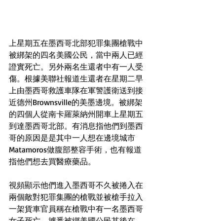
上星期五在墨西哥北部犯罪集團槍戰中
被綁架的四名美國公民，當中兩人已經
證實死亡。另外兩名生還者中有一人受
傷。根據美聯社報道生還者在星期二早
上由墨西哥救護車隊在軍警護衛送到接
近德州Brownsville的美墨邊境。被綁架
的四個人從南卡羅萊納州開車上星期五
到達墨西哥北部。有消息指他們到墨西
哥的原因是是其中一人想在邊境城市
Matamoros做腹部整容手術，也有報道
指他們想去買醫療藥品。
視頻顯示他們進入墨西哥不久被捲入在
兩個敵對犯罪集團的槍戰並被槍手拉入
一架貨車官員稱在槍戰中有一名墨西哥
女子死亡。據悉被綁美國公民其後在