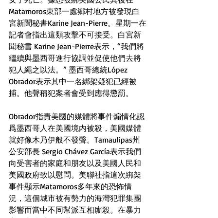
Matamoros東部一處鄉村地方被發現白
宮新聞秘書Karine Jean-Pierre。星期一在
記者會指出這類攻擊不可接受。白宮新
聞秘書 Karine Jean-Pierre表示，“我們將
繼續與墨西哥進行協調並促使他們去將
犯人繩之以法。” 墨西哥總統López 
Obrador表示其中一名綁架疑犯已經被
捕。他聲稱犯案者會受到應得懲罰。
Obrador指責美國的媒體將事件煽情化認
爲墨西哥人在美國境内被殺，美國媒體
就好像木乃伊般不發聲。Tamaulipas州
公安部長 Sergio Chávez García表示我們
向受害者的家庭和朋友以及美國人民和
美國政府致以慰問。美聯社指這次綁架
事件顯示Matamoros多年來的恐怖情
況，這個城市被有勢力的海灣犯罪集團
影響而當中不同幫派互相廝殺。在暴力