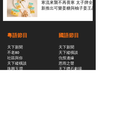
寒流來襲不再畏寒 太子牌全
新推出可樂姜糖與柚子姜王晶
粵語節目
國語節目
天下新聞
天下新聞
不老80
天下縱橫談
社區與你
​仇恨邊緣
天下縱橫談
恩雨之聲
​珠圓玉潤
天下鑽石劇場
​健康100Fun
蒸緻靚湯
​廣視新聞
由靈開始
搵食珠三角
競賽擂台
嶺南英雄傳
嶺南星空下
真情追踪
所有國語節目>>
新聞日日睇