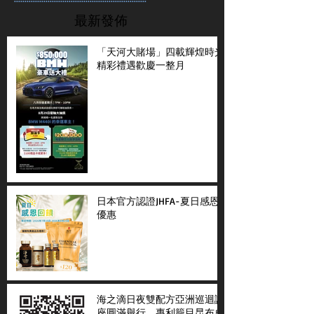
最新發佈
「天河大賭場」四載輝煌時光
精彩禮遇歡慶一整月
日本官方認證JHFA-夏日感恩
優惠
海之滴日夜雙配方亞洲巡迴講
座圓滿舉行 專利籠目昆布成