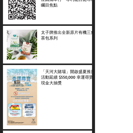
矚目焦點
太子牌推出全新原片有機三角
茶包系列
「天河大賭場」開啟盛夏推廣
活動延續 $550,000 幸運尋寶
現金大抽獎