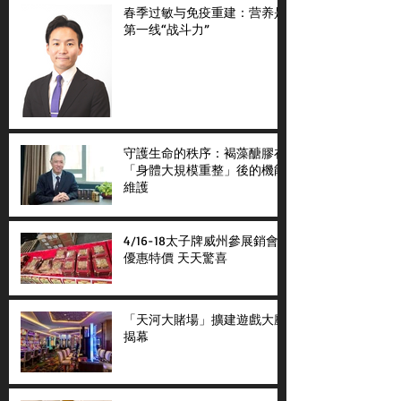
春季过敏与免疫重建：营养是
第一线“战斗力”
守護生命的秩序：褐藻醣膠在
「身體大規模重整」後的機能
維護
4/16-18太子牌威州參展銷會
優惠特價 天天驚喜
「天河大賭場」擴建遊戲大廳
揭幕