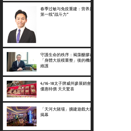
春季过敏与免疫重建：营养是
第一线“战斗力”
守護生命的秩序：褐藻醣膠在
「身體大規模重整」後的機能
維護
4/16-18太子牌威州參展銷會
優惠特價 天天驚喜
「天河大賭場」擴建遊戲大廳
揭幕