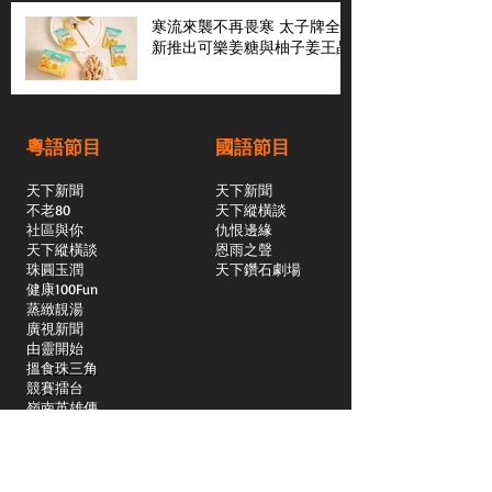
寒流來襲不再畏寒 太子牌全
新推出可樂姜糖與柚子姜王晶
粵語節目
國語節目
天下新聞
天下新聞
不老80
天下縱橫談
社區與你
​仇恨邊緣
天下縱橫談
恩雨之聲
​珠圓玉潤
天下鑽石劇場
​健康100Fun
蒸緻靚湯
​廣視新聞
由靈開始
搵食珠三角
競賽擂台
嶺南英雄傳
嶺南星空下
真情追踪
所有國語節目>>
新聞日日睇