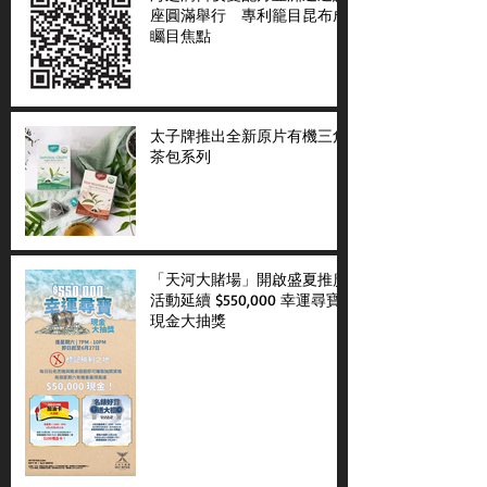
座圓滿舉行 專利籠目昆布成
矚目焦點
太子牌推出全新原片有機三角
茶包系列
「天河大賭場」開啟盛夏推廣
活動延續 $550,000 幸運尋寶
現金大抽獎