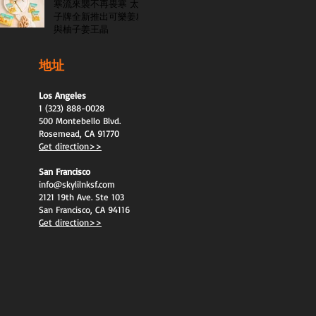
寒流來襲不再畏寒 太
子牌全新推出可樂姜糖
與柚子姜王晶
地址
Los Angeles
1 (323) 888-0028
500 Montebello Blvd.
Rosemead, CA 91770
Get direction>>
San Francisco
info@skylilnksf.com
2121 19th Ave. Ste 103
San Francisco, CA 94116
Get direction>>