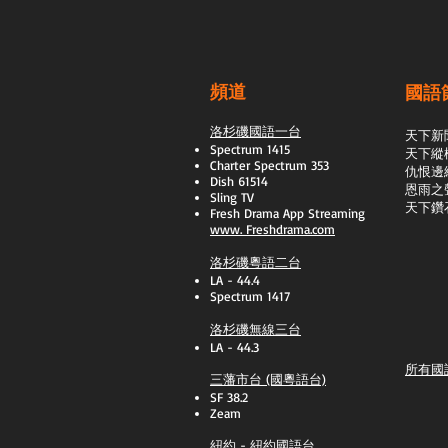
頻道
國語
洛杉磯國語一台
天下新
Spectrum 1415
天下縱
Charter Spectrum 353
​仇恨邊
Dish 61514
恩雨之
Sling TV
天下鑽
​Fresh Drama App Streaming
www.
Freshdrama.com
洛杉磯粵語二台
LA - 44.4
Spectrum 1417
洛杉磯無線三台
LA - 44.3
所有國
三藩市台 (國粵語台)
SF 38.2
Zeam
紐約 - 紐約國語台