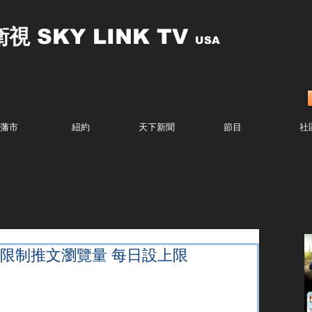
衛視
SKY LINK TV
USA
藩市
紐約
天下新聞
節目
社
ter限制推文瀏覽量 每日設上限