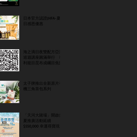
日本官方認證JHFA-夏
日感恩優惠
海之滴日夜雙配方亞洲
巡迴講座圓滿舉行 專
利籠目昆布成矚目焦點
太子牌推出全新原片有
機三角茶包系列
「天河大賭場」開啟盛
夏推廣活動延續
$550,000 幸運尋寶現金
大抽獎