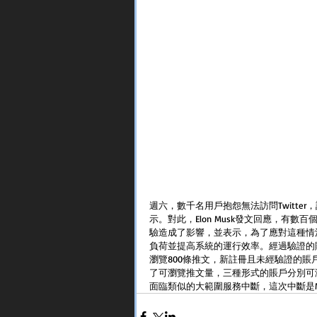
週六，數千名用戶抱怨無法訪問Twitt
示。對此，Elon Musk發文回應，有數
驗造成了影響，並表示，為了應對這種情況
負荷並提高系統的運行效率。經過驗證的
瀏覽800條推文，新註冊且未經驗證的賬戶
了可瀏覽推文量，三種形式的賬戶分別可瀏覽10
面臨類似的大範圍服務中斷，這次中斷是Mu