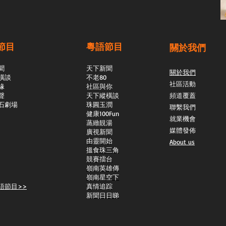
節目
粵語節目
關於我們
聞
天下新聞
關於我們
橫談
不老80
社區活動
緣
社區與你
聲
天下縱橫談
頻道覆蓋
石劇場
​珠圓玉潤
聯繫我們
​健康100Fun
就業機會
蒸緻靚湯
媒體發佈
​廣視新聞
由靈開始
About us
搵食珠三角
競賽擂台
嶺南英雄傳
嶺南星空下
語節目>>
真情追踪
新聞日日睇