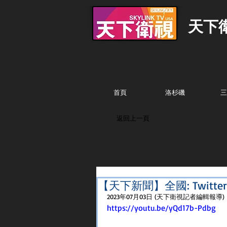
天下
首頁
洛杉磯
三
返回上一頁
【天下新聞】全國: Twit
2023年07月03日 (天下衛視記者編輯報導)
https://youtu.be/yQd17b-Pdbg