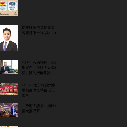
春季过敏与免疫重建：
营养是第一线“战斗力”
守護生命的秩序：褐藻
醣膠在「身體大規模重
整」後的機能維護
4/16-18太子牌威州參
展銷會優惠特價 天天
驚喜
「天河大賭場」擴建遊
戲大廳揭幕