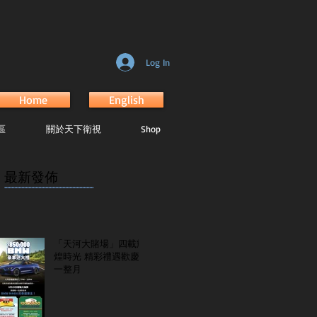
Log In
Home
English
區
關於天下衛視
Shop
最新發佈
...............................................................
「天河大賭場」四載輝
煌時光 精彩禮遇歡慶
一整月