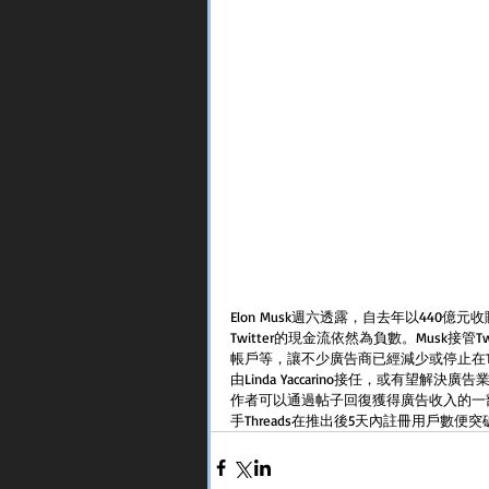
Elon Musk週六透露，自去年以440億
Twitter的現金流依然為負數。Musk接
帳戶等，讓不少廣告商已經減少或停止在Twit
由Linda Yaccarino接任，或有望解
作者可以通過帖子回復獲得廣告收入的一部
手Threads在推出後5天內註冊用戶數便突