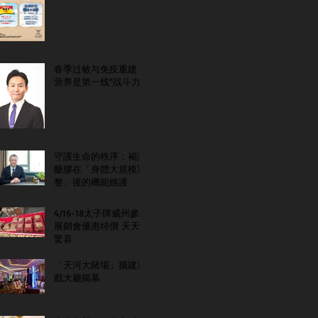
春季过敏与免疫重建：
营养是第一线“战斗力”
守護生命的秩序：褐藻
醣膠在「身體大規模重
整」後的機能維護
4/16-18太子牌威州參
展銷會優惠特價 天天
驚喜
「天河大賭場」擴建遊
戲大廳揭幕