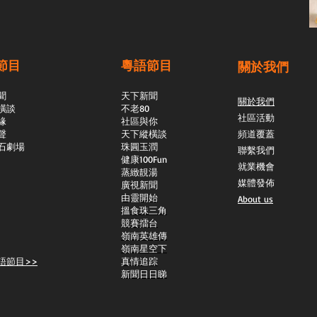
節目
粵語節目
關於我們
聞
天下新聞
關於我們
橫談
不老80
社區活動
緣
社區與你
聲
天下縱橫談
頻道覆蓋
石劇場
​珠圓玉潤
聯繫我們
​健康100Fun
就業機會
蒸緻靚湯
媒體發佈
​廣視新聞
由靈開始
About us
搵食珠三角
競賽擂台
嶺南英雄傳
嶺南星空下
語節目>>
真情追踪
新聞日日睇