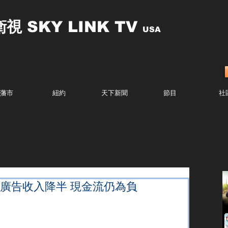
衛視
SKY LINK TV
USA
藩市
紐約
天下新聞
節目
社
ter廣告收入降半 現金流仍為負