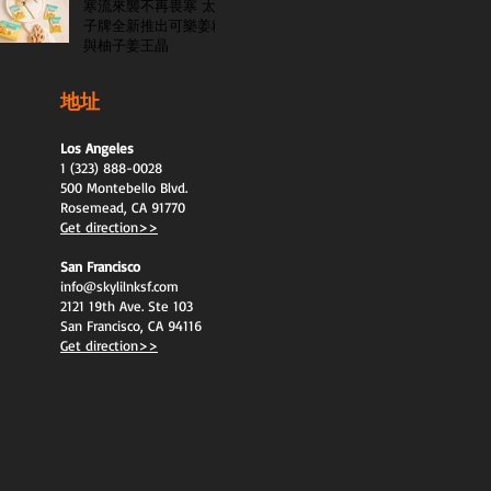
寒流來襲不再畏寒 太
子牌全新推出可樂姜糖
與柚子姜王晶
地址
Los Angeles
1 (323) 888-0028
500 Montebello Blvd.
Rosemead, CA 91770
Get direction>>
San Francisco
info@skylilnksf.com
2121 19th Ave. Ste 103
San Francisco, CA 94116
Get direction>>