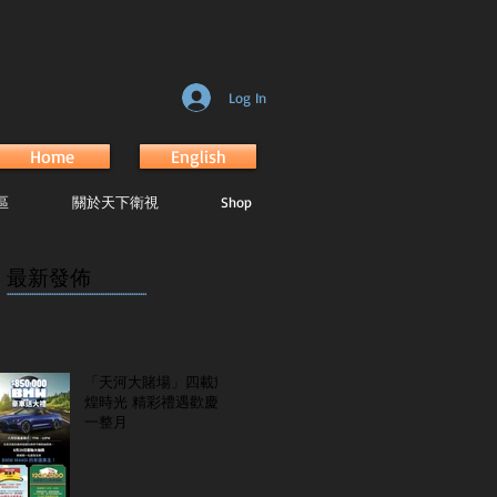
Log In
Home
English
區
關於天下衛視
Shop
最新發佈
...............................................................
「天河大賭場」四載輝
煌時光 精彩禮遇歡慶
一整月