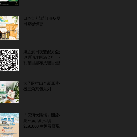
日本官方認證JHFA-夏
日感恩優惠
海之滴日夜雙配方亞洲
巡迴講座圓滿舉行 專
利籠目昆布成矚目焦點
太子牌推出全新原片有
機三角茶包系列
「天河大賭場」開啟盛
夏推廣活動延續
$550,000 幸運尋寶現金
大抽獎