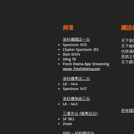
頻道
國語
洛杉磯國語一台
天下新
Spectrum 1415
天下縱
Charter Spectrum 353
​仇恨邊
Dish 61514
恩雨之
Sling TV
天下鑽
​Fresh Drama App Streaming
www.
Freshdrama.com
洛杉磯粵語二台
LA - 44.4
Spectrum 1417
洛杉磯無線三台
LA - 44.3
所有國
三藩市台 (國粵語台)
SF 38.2
Zeam
紐約 - 紐約國語台