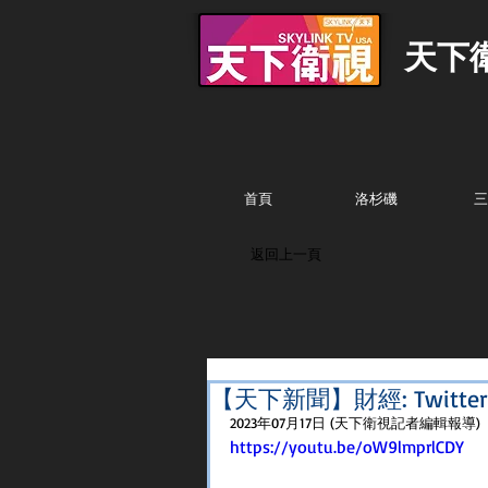
天下
首頁
洛杉磯
三
返回上一頁
【天下新聞】財經: Twit
2023年07月17日 (天下衛視記者編輯報導)
https://youtu.be/oW9lmprlCDY