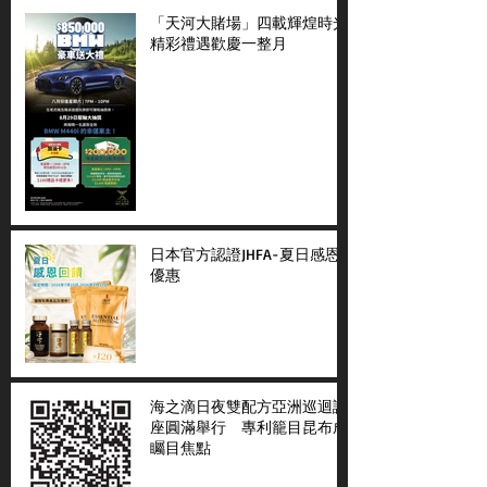
「天河大賭場」四載輝煌時光
精彩禮遇歡慶一整月
日本官方認證JHFA-夏日感恩
優惠
海之滴日夜雙配方亞洲巡迴講
座圓滿舉行 專利籠目昆布成
矚目焦點