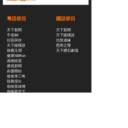
粵語節目
國語節目
天下新聞
天下新聞
不老80
天下縱橫談
社區與你
​仇恨邊緣
天下縱橫談
恩雨之聲
​珠圓玉潤
天下鑽石劇場
​健康100Fun
蒸緻靚湯
​廣視新聞
由靈開始
搵食珠三角
競賽擂台
嶺南英雄傳
嶺南星空下
真情追踪
所有國語節目>>
新聞日日睇