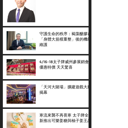
守護生命的秩序：褐藻醣膠在
「身體大規模重整」後的機能
維護
4/16-18太子牌威州參展銷會
優惠特價 天天驚喜
「天河大賭場」擴建遊戲大廳
揭幕
寒流來襲不再畏寒 太子牌全
新推出可樂姜糖與柚子姜王晶