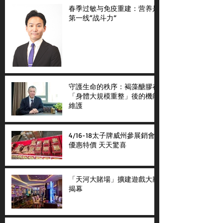
春季过敏与免疫重建：营养是
第一线“战斗力”
守護生命的秩序：褐藻醣膠在
「身體大規模重整」後的機能
維護
4/16-18太子牌威州參展銷會
優惠特價 天天驚喜
「天河大賭場」擴建遊戲大廳
揭幕