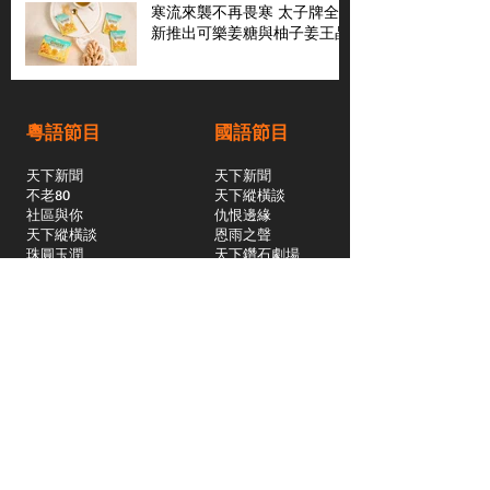
寒流來襲不再畏寒 太子牌全
新推出可樂姜糖與柚子姜王晶
粵語節目
國語節目
天下新聞
天下新聞
不老80
天下縱橫談
社區與你
​仇恨邊緣
天下縱橫談
恩雨之聲
​珠圓玉潤
天下鑽石劇場
​健康100Fun
蒸緻靚湯
​廣視新聞
由靈開始
搵食珠三角
競賽擂台
嶺南英雄傳
嶺南星空下
真情追踪
所有國語節目>>
新聞日日睇