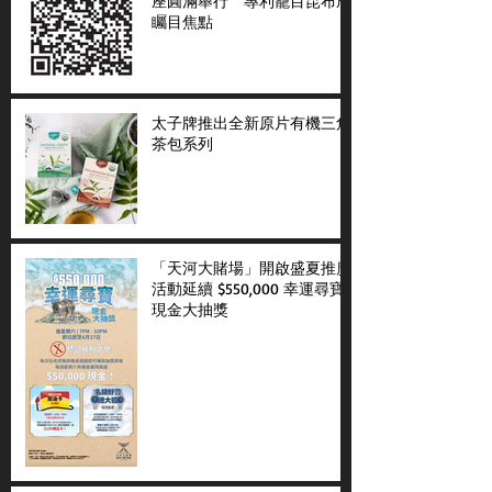
座圓滿舉行 專利籠目昆布成
矚目焦點
太子牌推出全新原片有機三角
茶包系列
「天河大賭場」開啟盛夏推廣
活動延續 $550,000 幸運尋寶
現金大抽獎