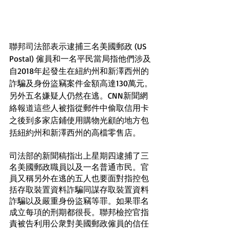
聯邦司法部表示逮捕三名美國郵政 (US 
Postal) 僱員和一名平民當局指他們涉及
自2018年起發生在紐約州和新澤西州的
詐騙及身份盜竊案件金額高達130萬元。
另外五名嫌疑人仍然在逃。CNN新聞網
絡報道這些人被指從郵件中偷取信用卡
之後到多家店鋪使用購物光顧的地方包
括紐約州和新澤西州的高檔零售店。
司法部的新聞稿指出上星期四逮捕了三
名美國郵政職員以及一名普通市民。官
員又稱另外在逃的五人也要面對指控包
括存取裝置資料詐騙同謀存取裝置資料
詐騙以及嚴重身份盜竊等罪。如果罪名
成立每項的刑期都很長。聯邦檢控官指
責被告利用公衆對美國郵政僱員的信任