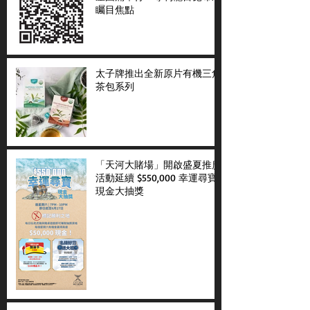
矚目焦點
太子牌推出全新原片有機三角
茶包系列
「天河大賭場」開啟盛夏推廣
活動延續 $550,000 幸運尋寶
現金大抽獎