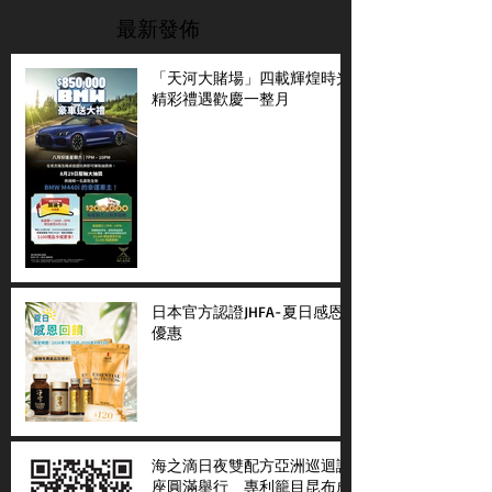
最新發佈
「天河大賭場」四載輝煌時光
精彩禮遇歡慶一整月
日本官方認證JHFA-夏日感恩
優惠
海之滴日夜雙配方亞洲巡迴講
座圓滿舉行 專利籠目昆布成