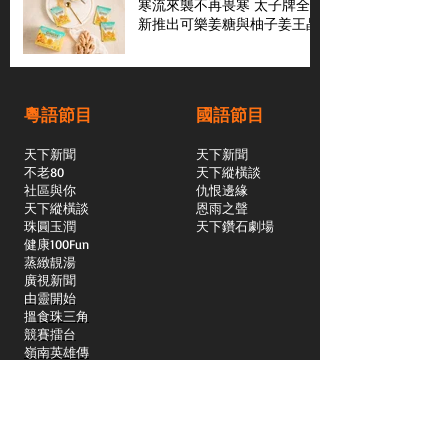
寒流來襲不再畏寒 太子牌全
新推出可樂姜糖與柚子姜王晶
粵語節目
國語節目
天下新聞
天下新聞
不老80
天下縱橫談
社區與你
​仇恨邊緣
天下縱橫談
恩雨之聲
​珠圓玉潤
天下鑽石劇場
​健康100Fun
蒸緻靚湯
​廣視新聞
由靈開始
搵食珠三角
競賽擂台
嶺南英雄傳
嶺南星空下
真情追踪
所有國語節目>>
新聞日日睇