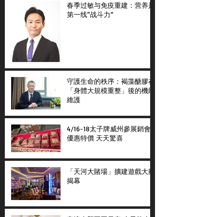
春季过敏与免疫重建：营养是
第一线“战斗力”
守護生命的秩序：褐藻醣膠在
「身體大規模重整」後的機能
維護
4/16-18太子牌威州參展銷會
優惠特價 天天驚喜
「天河大賭場」擴建遊戲大廳
揭幕