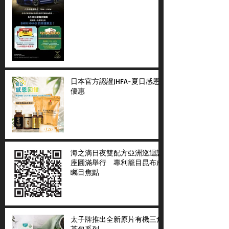
日本官方認證JHFA-夏日感恩
優惠
海之滴日夜雙配方亞洲巡迴講
座圓滿舉行 專利籠目昆布成
矚目焦點
太子牌推出全新原片有機三角
茶包系列