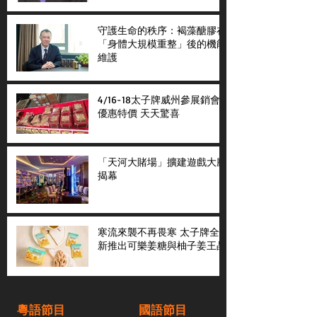
守護生命的秩序：褐藻醣膠在
「身體大規模重整」後的機能
維護
4/16-18太子牌威州參展銷會
優惠特價 天天驚喜
「天河大賭場」擴建遊戲大廳
揭幕
寒流來襲不再畏寒 太子牌全
新推出可樂姜糖與柚子姜王晶
粵語節目
國語節目