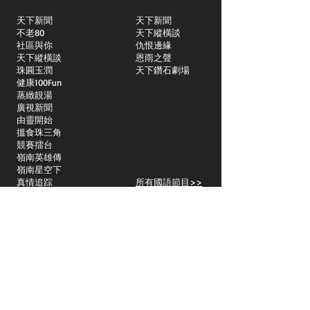
天下新聞
天下新聞
不老80
天下縱橫談
社區與你
​仇恨邊緣
天下縱橫談
恩雨之聲
​珠圓玉潤
天下鑽石劇場
​健康100Fun
蒸緻靚湯
​廣視新聞
由靈開始
搵食珠三角
競賽擂台
嶺南英雄傳
嶺南星空下
真情追踪
所有國語節目>>
新聞日日睇
所有粵語節目>>