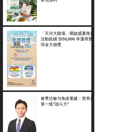
「天河大賭場」開啟盛夏推廣
活動延續 $550,000 幸運尋寶
現金大抽獎
春季过敏与免疫重建：营养是
第一线“战斗力”