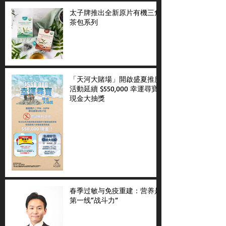
太子牌推出全新原片有機三角
茶包系列
「天河大賭場」開啟盛夏推廣
活動延續 $550,000 幸運尋寶
現金大抽獎
春季过敏与免疫重建：营养是
第一线“战斗力”