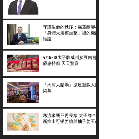
守護生命的秩序：褐藻醣膠在
「身體大規模重整」後的機能
維護
4/16-18太子牌威州參展銷會
優惠特價 天天驚喜
「天河大賭場」擴建遊戲大廳
揭幕
寒流來襲不再畏寒 太子牌全
新推出可樂姜糖與柚子姜王晶