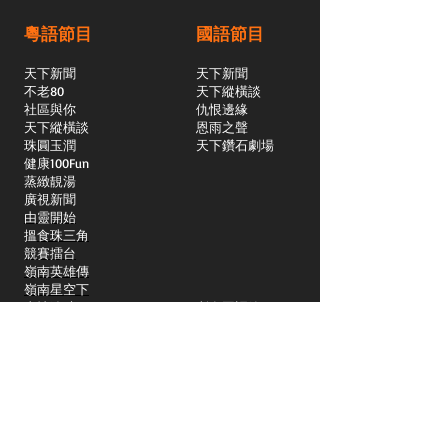
粵語節目
國語節目
天下新聞
天下新聞
不老80
天下縱橫談
社區與你
​仇恨邊緣
天下縱橫談
恩雨之聲
​珠圓玉潤
天下鑽石劇場
​健康100Fun
蒸緻靚湯
​廣視新聞
由靈開始
搵食珠三角
競賽擂台
嶺南英雄傳
嶺南星空下
真情追踪
所有國語節目>>
新聞日日睇
所有粵語節目>>