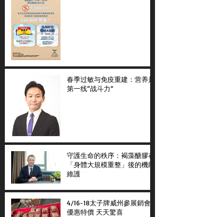
春季过敏与免疫重建：营养是
第一线“战斗力”
守護生命的秩序：褐藻醣膠在
「身體大規模重整」後的機能
維護
4/16-18太子牌威州參展銷會
優惠特價 天天驚喜