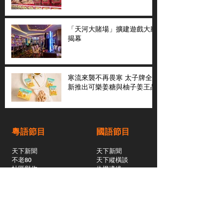
「天河大賭場」擴建遊戲大廳
揭幕
寒流來襲不再畏寒 太子牌全
新推出可樂姜糖與柚子姜王晶
粵語節目
國語節目
天下新聞
天下新聞
不老80
天下縱橫談
社區與你
​仇恨邊緣
天下縱橫談
恩雨之聲
​珠圓玉潤
天下鑽石劇場
​健康100Fun
蒸緻靚湯
​廣視新聞