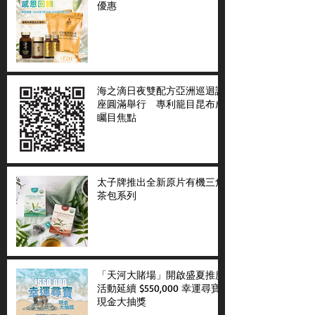
優惠
海之滴日夜雙配方亞洲巡迴講
座圓滿舉行 專利籠目昆布成
矚目焦點
太子牌推出全新原片有機三角
茶包系列
「天河大賭場」開啟盛夏推廣
活動延續 $550,000 幸運尋寶
現金大抽獎