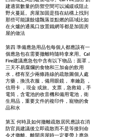
建適當數量的防禦空間可以減緩或阻止
野火蔓延。房屋加固是指在結構上找到
那些可能讓餘燼飄落並點燃的區域比如
在火爐的通風口放置鐵網等都是加固房
屋的做法
第四 準備應急用品包每個人都應該有一
個應急包在需要撤離時隨時拿來用。Cal 
Fire建議應急包中含有以下物品：面罩，
三天不易腐爛的食物和三加侖的飲用
水，標有至少兩條路線的疏散圖個人處
方藥，換洗衣服，備用眼鏡， 車鑰匙 ，
信用卡 ，現金 或旅。支票，急救箱，手
電筒，含電池的收音機和備用電池，衛
生用品，重要文件的複印件，寵物的食
品和水
第五 何時及如何撤離疏散居民應該在消
防官員建議後立即疏散而不是等接到命
令才撤離。離開房屋時一定要帶上應急