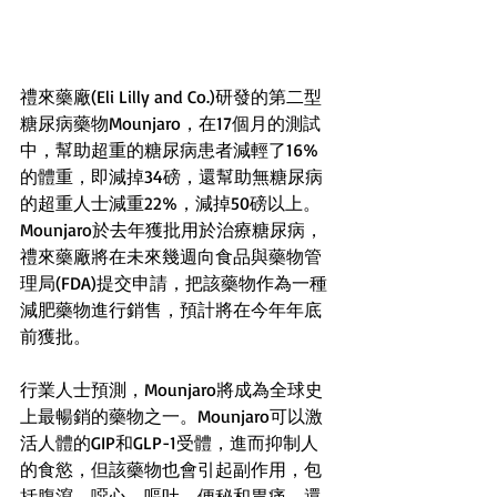
禮來藥廠(Eli Lilly and Co.)研發的第二型
糖尿病藥物Mounjaro，在17個月的測試
中，幫助超重的糖尿病患者減輕了16%
的體重，即減掉34磅，還幫助無糖尿病
的超重人士減重22%，減掉50磅以上。
Mounjaro於去年獲批用於治療糖尿病，
禮來藥廠將在未來幾週向食品與藥物管
理局(FDA)提交申請，把該藥物作為一種
減肥藥物進行銷售，預計將在今年年底
前獲批。
行業人士預測，Mounjaro將成為全球史
上最暢銷的藥物之一。Mounjaro可以激
活人體的GIP和GLP-1受體，進而抑制人
的食慾，但該藥物也會引起副作用，包
括腹瀉、噁心、嘔吐、便秘和胃痛，還