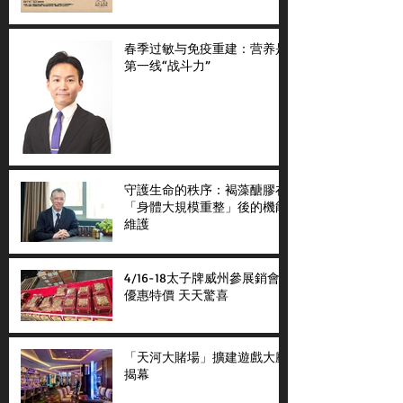
春季过敏与免疫重建：营养是
第一线“战斗力”
守護生命的秩序：褐藻醣膠在
「身體大規模重整」後的機能
維護
4/16-18太子牌威州參展銷會
優惠特價 天天驚喜
「天河大賭場」擴建遊戲大廳
揭幕