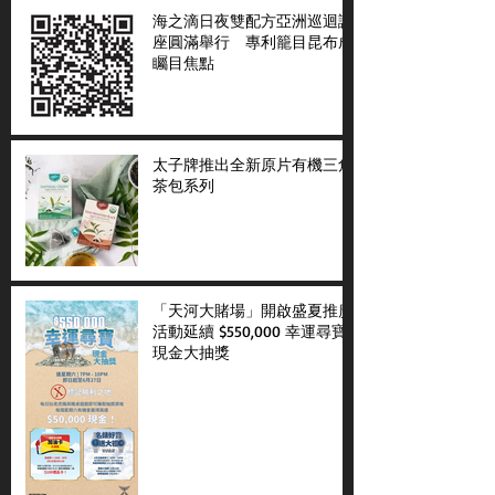
海之滴日夜雙配方亞洲巡迴講
座圓滿舉行 專利籠目昆布成
矚目焦點
太子牌推出全新原片有機三角
茶包系列
「天河大賭場」開啟盛夏推廣
活動延續 $550,000 幸運尋寶
現金大抽獎