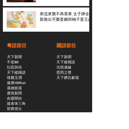
寒流來襲不再畏寒 太子牌全
新推出可樂姜糖與柚子姜王晶
粵語節目
國語節目
天下新聞
天下新聞
不老80
天下縱橫談
社區與你
​仇恨邊緣
天下縱橫談
恩雨之聲
​珠圓玉潤
天下鑽石劇場
​健康100Fun
蒸緻靚湯
​廣視新聞
由靈開始
搵食珠三角
競賽擂台
嶺南英雄傳
嶺南星空下
真情追踪
所有國語節目>>