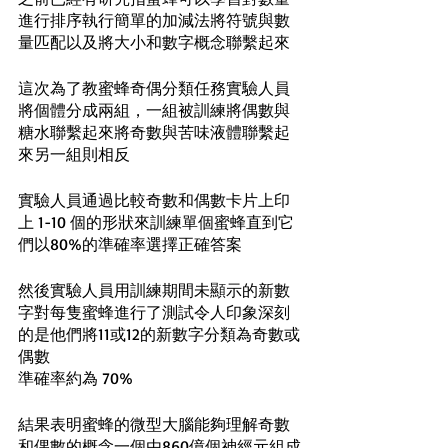
進行排序執行簡單的加減法將符號與數
量匹配以及將大小和數字概念聯繫起來
這次為了教蜜蜂奇偶分類任務實驗人員
將個體分成兩組，一組被訓練將偶數與
糖水聯繫起來將奇數與苦味液體聯繫起
來另一組則相反
實驗人員通過比較奇數和偶數卡片上印
上 1-10 個的形狀來訓練單個蜜蜂直到它
們以80%的準確率選擇正確答案
然後實驗人員用訓練期間未顯示的新數
字對每隻蜜蜂進行了測試令人印象深刻
的是他們將11或12的新數字分類為奇數或
偶數
準確率約為 70%
結果表明蜜蜂的微型大腦能夠理解奇數
和偶數的概念一個由860億個神經元組成