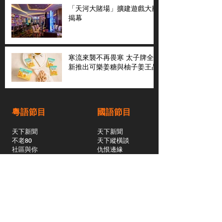
「天河大賭場」擴建遊戲大廳
揭幕
寒流來襲不再畏寒 太子牌全
新推出可樂姜糖與柚子姜王晶
粵語節目
國語節目
天下新聞
天下新聞
不老80
天下縱橫談
社區與你
​仇恨邊緣
天下縱橫談
恩雨之聲
​珠圓玉潤
天下鑽石劇場
​健康100Fun
蒸緻靚湯
​廣視新聞
由靈開始
搵食珠三角
競賽擂台