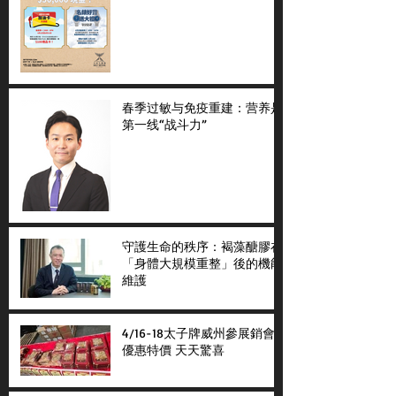
春季过敏与免疫重建：营养是
第一线“战斗力”
守護生命的秩序：褐藻醣膠在
「身體大規模重整」後的機能
維護
4/16-18太子牌威州參展銷會
優惠特價 天天驚喜