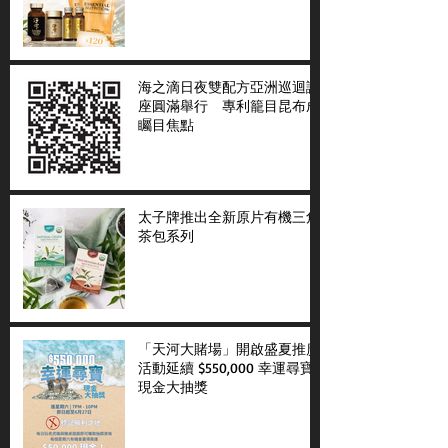
海之滴日夜雙配方亞洲巡迴講
座圓滿舉行 專利籠目昆布成
矚目焦點
太子牌推出全新原片有機三角
茶包系列
「天河大賭場」開啟盛夏推廣
活動延續 $550,000 幸運尋寶
現金大抽獎