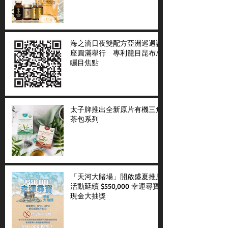
海之滴日夜雙配方亞洲巡迴講
座圓滿舉行 專利籠目昆布成
矚目焦點
太子牌推出全新原片有機三角
茶包系列
「天河大賭場」開啟盛夏推廣
活動延續 $550,000 幸運尋寶
現金大抽獎