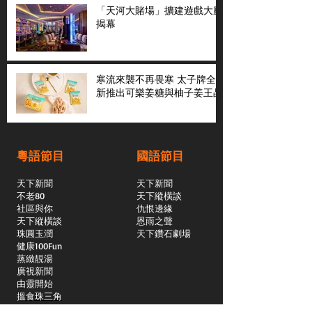
「天河大賭場」擴建遊戲大廳
揭幕
寒流來襲不再畏寒 太子牌全
新推出可樂姜糖與柚子姜王晶
粵語節目
國語節目
天下新聞
天下新聞
不老80
天下縱橫談
社區與你
​仇恨邊緣
天下縱橫談
恩雨之聲
​珠圓玉潤
天下鑽石劇場
​健康100Fun
蒸緻靚湯
​廣視新聞
由靈開始
搵食珠三角
競賽擂台