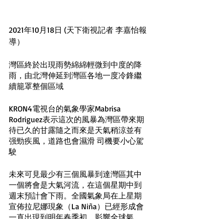
2021年10月18日 (天下衛視記者 李嘉怡報
導）
灣區終於出現雨勢綿綿輕微到中度的降
雨，由北灣伸延到灣區各地一度冷鋒繼
續籠罩整個區域
KRON4電視台的氣象學家Mabrisa 
Rodriguez表示這次的風暴為灣區帶來期
待已久的甘露隨之而來是天氣稍涼並有
强勁疾風，道路也會濕滑 司機要小心駕
駛
未來可見最少有三個風暴到達灣區其中
一個將會是大氣河流，在這個星期中到
週末預計會下雨。全國氣象局在上星期
宣佈拉尼娜現象（La Niña）已經形成會
一直出現到明年春季初，影響全球氣