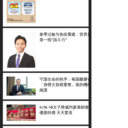
春季过敏与免疫重建：营养是
第一线“战斗力”
守護生命的秩序：褐藻醣膠在
「身體大規模重整」後的機能
維護
4/16-18太子牌威州參展銷會
優惠特價 天天驚喜