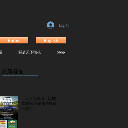
Log In
Home
English
區
關於天下衛視
Shop
最新發佈
...............................................................
「天河大賭場」四載輝
煌時光 精彩禮遇歡慶
一整月