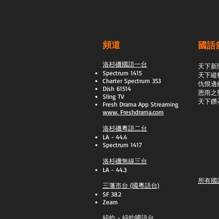
頻道
國語
洛杉磯國語一台
天下新
Spectrum 1415
天下縱
Charter Spectrum 353
​仇恨邊
Dish 61514
恩雨之
Sling TV
天下鑽
​Fresh Drama App Streaming
www.
Freshdrama.com
洛杉磯粵語二台
LA - 44.4
Spectrum 1417
洛杉磯無線三台
LA - 44.3
所有國
三藩市台 (國粵語台)
SF 38.2
Zeam
紐約 - 紐約國語台