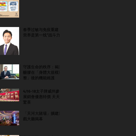
春季过敏与免疫重建：
营养是第一线“战斗力”
守護生命的秩序：褐藻
醣膠在「身體大規模重
整」後的機能維護
4/16-18太子牌威州參
展銷會優惠特價 天天
驚喜
「天河大賭場」擴建遊
戲大廳揭幕