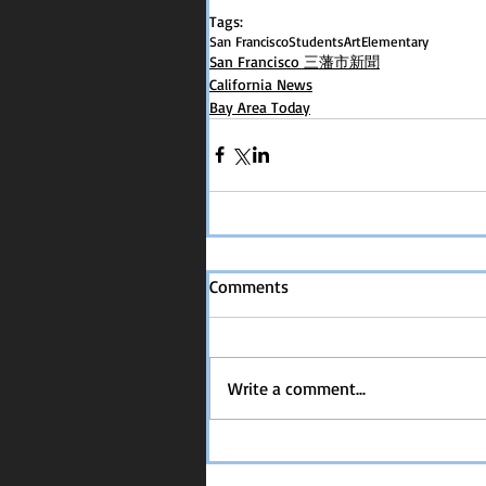
Tags:
San Francisco
Students
Art
Elementary
San Francisco 三藩市新聞
California News
Bay Area Today
Comments
Write a comment...