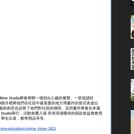
街的Nine Studio將會舉辦一場別出心裁的展覽。一群就讀於
生在過去的8個月裡將他們在社區中最喜愛的地方用畫作的形式表達出
藝術創意也反映了他們對社區的感情。這些畫作將會在本週
點在Nine Studio舉行，活動免費入場 所有現場獲得的捐款收益都會用
學計劃，學生出遊，教學用品等等。
 
nine.education/spring-show-2022