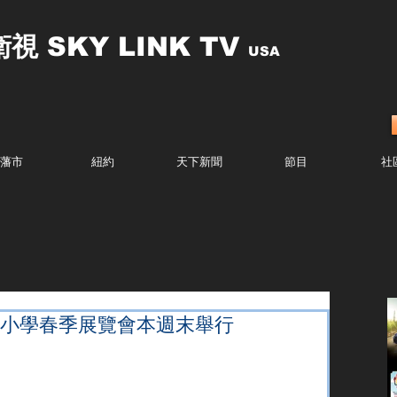
衛視
SKY LINK TV
USA
藩市
紐約
天下新聞
節目
社
ey科技小學春季展覽會本週末舉行