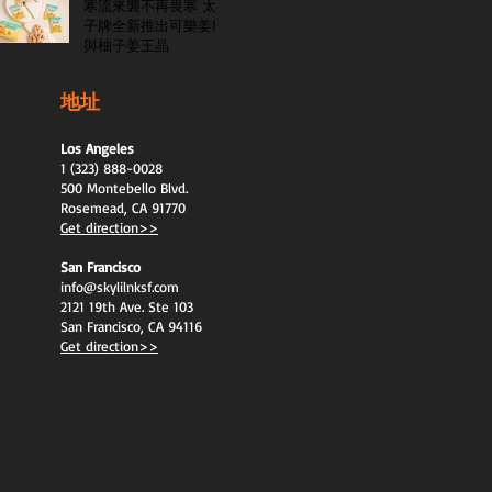
寒流來襲不再畏寒 太
子牌全新推出可樂姜糖
與柚子姜王晶
地址
Los Angeles
1 (323) 888-0028
500 Montebello Blvd.
Rosemead, CA 91770
Get direction>>
San Francisco
info@skylilnksf.com
2121 19th Ave. Ste 103
San Francisco, CA 94116
Get direction>>