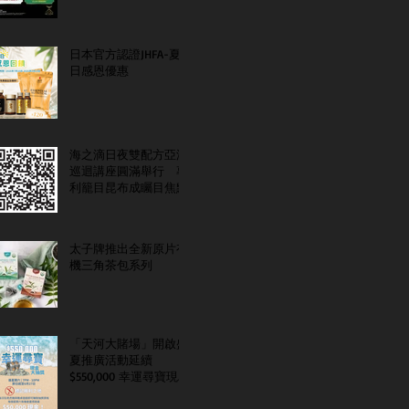
日本官方認證JHFA-夏
日感恩優惠
海之滴日夜雙配方亞洲
巡迴講座圓滿舉行 專
利籠目昆布成矚目焦點
太子牌推出全新原片有
機三角茶包系列
「天河大賭場」開啟盛
夏推廣活動延續
$550,000 幸運尋寶現金
大抽獎