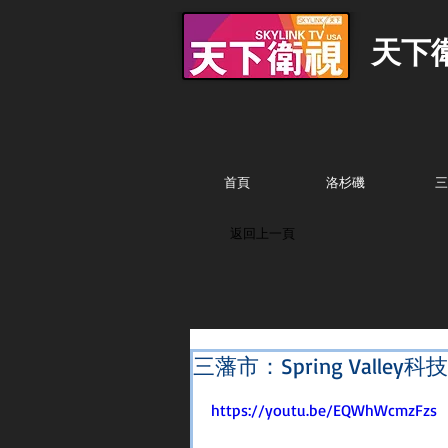
天下
首頁
洛杉磯
三
返回上一頁
三藩市：Spring Vall
https://youtu.be/EQWhWcmzFzs