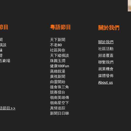
節目
粵語節目
關於我們
聞
天下新聞
關於我們
橫談
不老80
社區活動
緣
社區與你
聲
天下縱橫談
頻道覆蓋
石劇場
​珠圓玉潤
聯繫我們
​健康100Fun
就業機會
蒸緻靚湯
媒體發佈
​廣視新聞
由靈開始
About us
搵食珠三角
競賽擂台
嶺南英雄傳
嶺南星空下
語節目>>
真情追踪
新聞日日睇