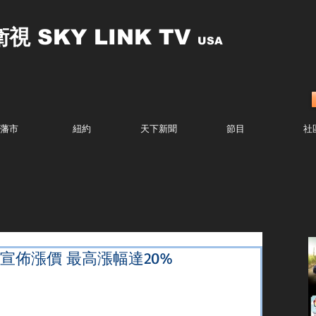
衛視
SKY LINK TV
USA
藩市
紐約
天下新聞
節目
社
fy宣佈漲價 最高漲幅達20%