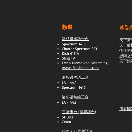
頻道
國語
洛杉磯國語一台
天下新
Spectrum 1415
天下縱
Charter Spectrum 353
​仇恨邊
Dish 61514
恩雨之
Sling TV
天下鑽
​Fresh Drama App Streaming
www.
Freshdrama.com
洛杉磯粵語二台
LA - 44.4
Spectrum 1417
洛杉磯無線三台
LA - 44.3
所有國
三藩市台 (國粵語台)
SF 38.2
Zeam
紐約 - 紐約國語台