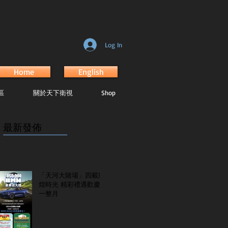
Log In
Home
English
區
關於天下衛視
Shop
最新發佈
...............................................................
「天河大賭場」四載輝
煌時光 精彩禮遇歡慶
一整月