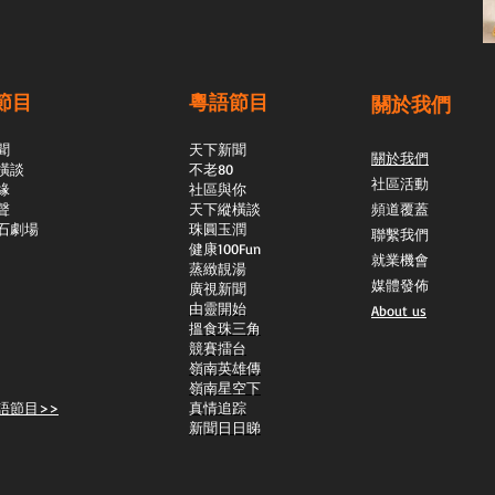
節目
粵語節目
關於我們
聞
天下新聞
關於我們
橫談
不老80
社區活動
緣
社區與你
聲
天下縱橫談
頻道覆蓋
石劇場
​珠圓玉潤
聯繫我們
​健康100Fun
就業機會
蒸緻靚湯
媒體發佈
​廣視新聞
由靈開始
About us
搵食珠三角
競賽擂台
嶺南英雄傳
嶺南星空下
語節目>>
真情追踪
新聞日日睇