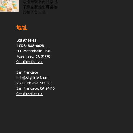
寒流來襲不再畏寒 太
子牌全新推出可樂姜糖
與柚子姜王晶
地址
Los Angeles
1 (323) 888-0028
500 Montebello Blvd.
Rosemead, CA 91770
Get direction>>
San Francisco
info@skylilnksf.com
2121 19th Ave. Ste 103
San Francisco, CA 94116
Get direction>>