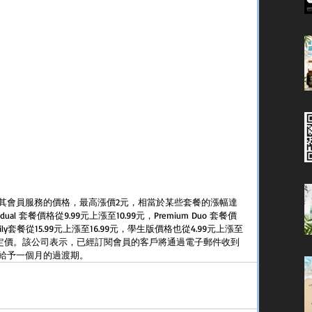
提高其會員服務的價格，最高漲價2元，相當於某些套餐的漲幅達
vidual 套餐價格從9.99元上漲至10.99元，Premium Duo 套餐價
Family套餐從15.99元上漲至16.99元，學生版價格也從4.99元上漲至
國家提高定價。該公司表示，已經訂閱會員的客戶將通過電子郵件收到
給予一個月的過渡期。