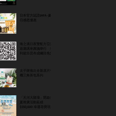
日本官方認證JHFA-夏
日感恩優惠
海之滴日夜雙配方亞洲
巡迴講座圓滿舉行 專
利籠目昆布成矚目焦點
太子牌推出全新原片有
機三角茶包系列
「天河大賭場」開啟盛
夏推廣活動延續
$550,000 幸運尋寶現金
大抽獎