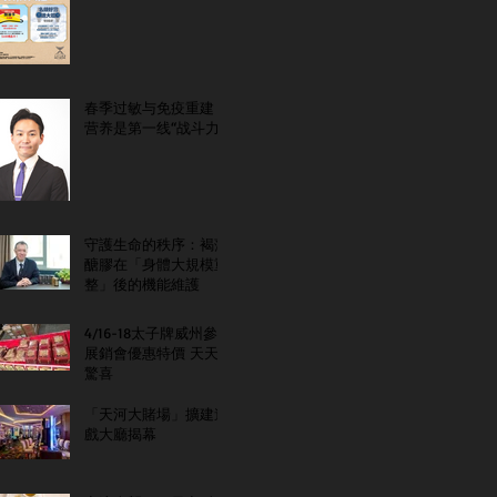
春季过敏与免疫重建：
营养是第一线“战斗力”
守護生命的秩序：褐藻
醣膠在「身體大規模重
整」後的機能維護
4/16-18太子牌威州參
展銷會優惠特價 天天
驚喜
「天河大賭場」擴建遊
戲大廳揭幕