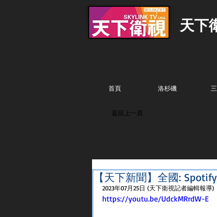
天下
首頁
洛杉磯
三
返回上一頁
【天下新聞】全國: Spoti
2023年07月25日 (天下衛視記者編輯報導)
https://youtu.be/UdckMRrdW-E